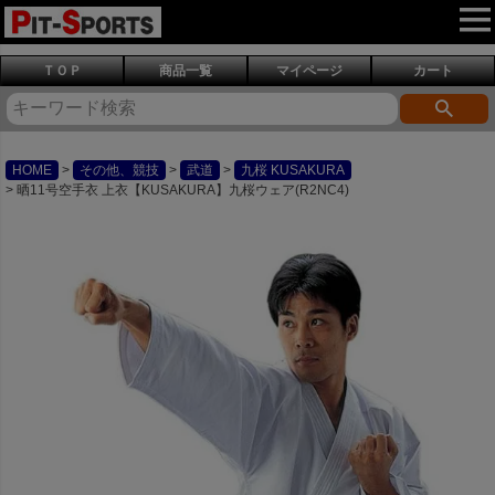
ＴＯＰ
商品一覧
マイページ
カート
HOME
その他、競技
武道
九桜 KUSAKURA
晒11号空手衣 上衣【KUSAKURA】九桜ウェア(R2NC4)