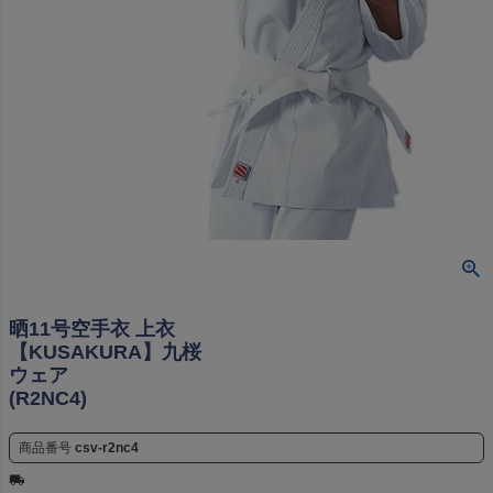
晒11号空手衣 上衣
【KUSAKURA】九桜
ウェア
(R2NC4)
商品番号
csv-r2nc4