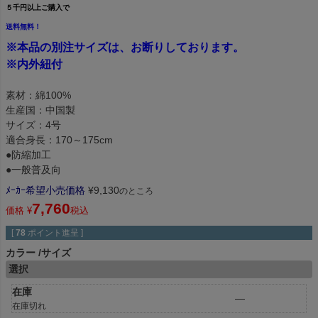
５千円以上ご購入で
送料無料！
※本品の別注サイズは、お断りしております。
※内外紐付
素材：綿100%
生産国：中国製
サイズ：4号
適合身長：170～175cm
●防縮加工
●一般普及向
ﾒｰｶｰ希望小売価格
¥
9,130
のところ
7,760
価格
¥
税込
[
78
ポイント進呈 ]
カラー
サイズ
選択
在庫
—
在庫切れ