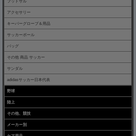
フットサル
アクセサリー
キーパーグローブ＆用品
サッカーボール
バッグ
その他 商品 サッカー
サンダル
adidasサッカー日本代表
野球
陸上
その他、競技
メーカー別
ケア用品