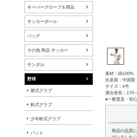
キーパーグローブ＆用品
サッカーボール
バッグ
その他 商品 サッカー
サンダル
素材：綿100%
野球
生産国：中国製
サイズ：4号
硬式グラブ
適合身長：170～
●一般普及・初
軟式グラブ
少年軟式グラブ
商品の品質
バット