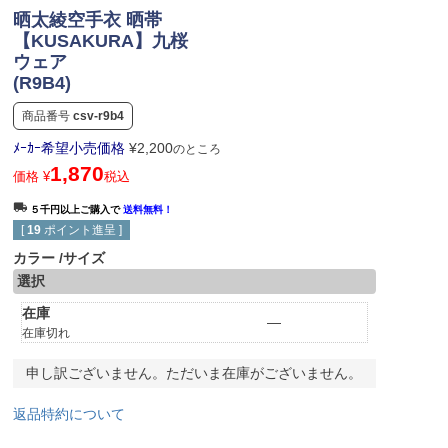
晒太綾空手衣 晒帯
【KUSAKURA】九桜
ウェア
(R9B4)
商品番号
csv-r9b4
ﾒｰｶｰ希望小売価格
¥
2,200
のところ
1,870
価格
¥
税込
５千円以上ご購入で
送料無料！
[
19
ポイント進呈 ]
カラー
サイズ
選択
在庫
—
在庫切れ
申し訳ございません。ただいま在庫がございません。
返品特約について