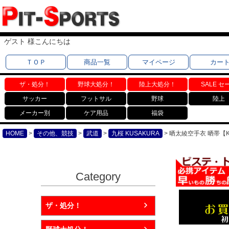
ゲスト 様こんにちは
ＴＯＰ
商品一覧
マイページ
カー
ザ・処分！
野球大処分！
陸上大処分！
SALE セ
サッカー
フットサル
野球
陸上
メーカー別
ケア用品
福袋
HOME
その他、競技
武道
九桜 KUSAKURA
晒太綾空手衣 晒帯【KU
Category
ザ・処分！