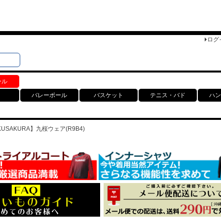
ログ
検索
ト
ール
バレーボール
バスケット
テニス・バド
ハン
SAKURA】九桜ウェア(R9B4)