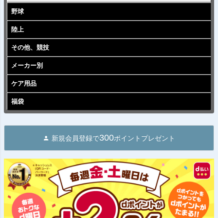
野球
陸上
その他、競技
メーカー別
ケア用品
福袋
300
新規会員登録で
ポイントプレゼント