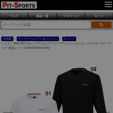
ＴＯＰ
商品一覧
マイページ
カート
HOME
サッカーウェアー＆ジャージ
Tシャツ
ミズノ MIZUNO (モレリア) ロングスリーブTシャツ (ユニセックス) サッカー ウ
ェア 長袖シャツ 23FW(P2MAA556)