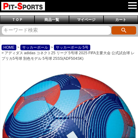
ＴＯＰ
商品一覧
マイページ
カート
HOME
サッカーボール
サッカーボール 5号
アディダス adidas コネクト25 リーグ 5号球 2025 FIFA主要大会 公式試合球 レ
プリカ5号球 別色モデル 5号球 25SS(ADF504SK)