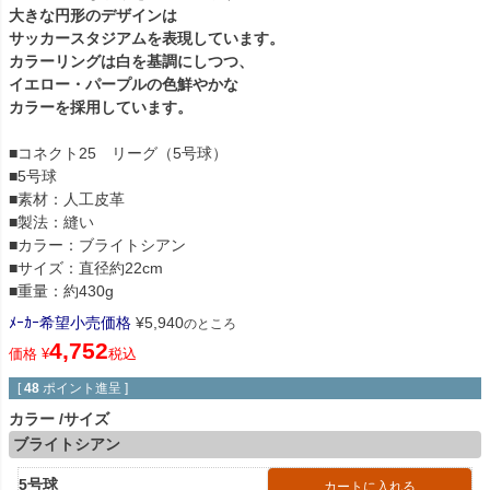
大きな円形のデザインは
サッカースタジアムを表現しています。
カラーリングは白を基調にしつつ、
イエロー・パープルの色鮮やかな
カラーを採用しています。
■コネクト25 リーグ（5号球）
■5号球
■素材：人工皮革
■製法：縫い
■カラー：ブライトシアン
■サイズ：直径約22cm
■重量：約430g
ﾒｰｶｰ希望小売価格
¥
5,940
のところ
4,752
価格
¥
税込
[
48
ポイント進呈 ]
カラー
サイズ
ブライトシアン
5号球
カートに入れる