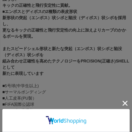
キックの正確性と飛行安定性に貢献。
■エンボスとディボスの2種類の表皮形状
新形状の突起（エンボス）状シボと陥没（ディボス）状シボを採用
し、
更なるキックの正確性と飛行安定性の向上に加えよりカーブのかか
るボールを実現。
またスピードシェル形状と新たな突起（エンボス）状シボと陥没
（ディボス）状シボを
組み合わせ正確性を高めたテクノロジーをPRCISION(正確さ)SHELL
として
新たに表現しています
■5号球(中学生以上)
■サーマルボンディング
■人工皮革(PU製）
■FIFA国際公認球
■サイズ：直径約22cm
■重量：約430g
■推奨使用環境：芝
■カラー：ホワイト