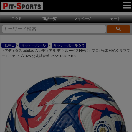
ＴＯＰ
商品一覧
マイページ
カート
HOME
サッカーボール
サッカーボール 5号
アディダス adidas ムンディアル デ クルーベスFIFA 25 プロ5号球 FIFAクラブワ
ールドカップ2025 公式試合球 25SS (ADF510)