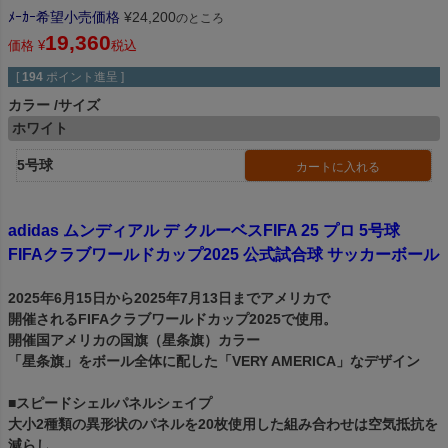
ﾒｰｶｰ希望小売価格
¥
24,200
のところ
19,360
価格
¥
税込
[
194
ポイント進呈 ]
カラー
サイズ
ホワイト
5号球
カートに入れる
adidas ムンディアル デ クルーベスFIFA 25 プロ 5号球
FIFAクラブワールドカップ2025 公式試合球 サッカーボール
2025年6月15日から2025年7月13日までアメリカで
開催されるFIFAクラブワールドカップ2025で使用。
開催国アメリカの国旗（星条旗）カラー
「星条旗」をボール全体に配した「VERY AMERICA」なデザイン
■スピードシェルパネルシェイプ
大小2種類の異形状のパネルを20枚使用した組み合わせは空気抵抗を
減らし、