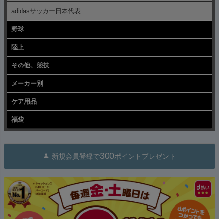
adidasサッカー日本代表
野球
陸上
その他、競技
メーカー別
ケア用品
福袋
300
新規会員登録で
ポイントプレゼント