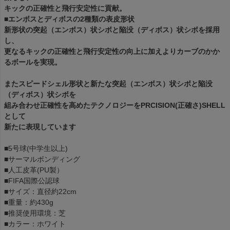
キックの正確性と飛行安定性に貢献。
■エンボスとディボスの2種類の表皮形状
新形状の突起（エンボス）状シボと陥没（ディボス）状シボを採用
し、
更なるキックの正確性と飛行安定性の向上に加えよりカーブのかか
るボールを実現。
またスピードシェル形状と新たな突起（エンボス）状シボと陥没
（ディボス）状シボを
組み合わせ正確性を高めたテクノロジーをPRCISION(正確さ)SHELL
として
新たに表現しています
■5号球(中学生以上)
■サーマルボンディング
■人工皮革(PU製）
■FIFA国際公認球
■サイズ：直径約22cm
■重量：約430g
■推奨使用環境：芝
■カラー：ホワイト