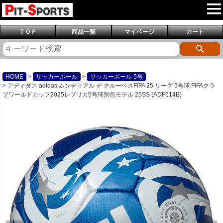
ＴＯＰ
商品一覧
マイページ
カート
HOME
サッカーボール
サッカーボール 5号
アディダス adidas ムンディアル デ クルーベスFIFA 25 リーグ 5号球 FIFAクラ
ブワールドカップ2025レプリカ5号球別色モデル 25SS (ADF514B)