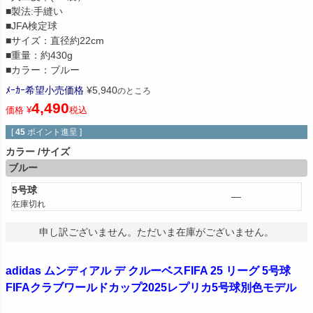
■製法:手縫い
■JFA検定球
■サイズ：直径約22cm
■重量：約430g
■カラー：ブルー
ﾒｰｶｰ希望小売価格
¥
5,940
のところ
4,490
価格
¥
税込
[
45
ポイント進呈 ]
カラー
サイズ
ブルー
5号球
—
在庫切れ
申し訳ございません。ただいま在庫がございません。
adidas ムンディアル デ クルーベスFIFA 25 リーグ 5号球
FIFAクラブワールドカップ2025レプリカ5号球別色モデル