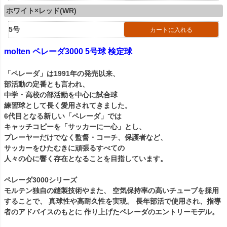
ホワイト×レッド(WR)
5号
カートに入れる
molten ペレーダ3000 5号球 検定球
「ペレーダ」は1991年の発売以来、
部活動の定番とも言われ、
中学・高校の部活動を中心に試合球
練習球として長く愛用されてきました。
6代目となる新しい「ペレーダ」では
キャッチコピーを「サッカーに一心」とし、
プレーヤーだけでなく監督・コーチ、保護者など、
サッカーをひたむきに頑張るすべての
人々の心に響く存在となることを目指しています。
ペレーダ3000シリーズ
モルテン独自の縫製技術やまた、 空気保持率の高いチューブを採用
することで、 真球性や高耐久性を実現。 長年部活で使用され、指導
者のアドバイスのもとに 作り上げたペレーダのエントリーモデル。