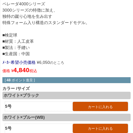
ペレーダ4000シリーズ
3000シリーズの特徴に加え、
独特の蹴り心地を生み出す
特殊フォーム入り構造のスタンダードモデル。
■検定球
■材質：人工皮革
■製法：手縫い
■生産国：中国
ﾒｰｶｰ希望小売価格
¥
6,050
のところ
4,840
価格
¥
税込
[
48
ポイント進呈 ]
カラー
サイズ
ホワイト×ブラック
5号
カートに入れる
ホワイト×ブルー(WB)
5号
カートに入れる