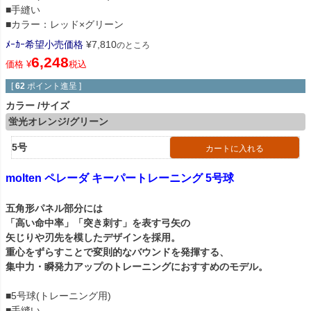
■手縫い
■カラー：レッド×グリーン
ﾒｰｶｰ希望小売価格
¥
7,810
のところ
6,248
価格
¥
税込
[
62
ポイント進呈 ]
カラー
サイズ
蛍光オレンジ/グリーン
5号
カートに入れる
molten ペレーダ キーパートレーニング 5号球
五角形パネル部分には
「高い命中率」「突き刺す」を表す弓矢の
矢じりや刃先を模したデザインを採用。
重心をずらすことで変則的なバウンドを発揮する、
集中力・瞬発力アップのトレーニングにおすすめのモデル。
■5号球(トレーニング用)
■手縫い