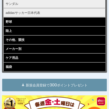
サンダル
adidasサッカー日本代表
野球
陸上
その他、競技
メーカー別
ケア用品
福袋
300
新規会員登録で
ポイントプレゼント