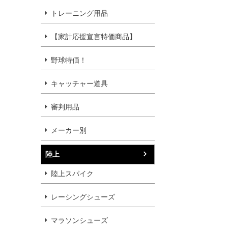
トレーニング用品
【家計応援宣言特価商品】
野球特価！
キャッチャー道具
審判用品
メーカー別
陸上
陸上スパイク
レーシングシューズ
マラソンシューズ