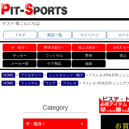
ゲスト 様こんにちは
ＴＯＰ
商品一覧
マイページ
カー
ザ・処分！
野球大処分！
陸上大処分！
SALE セ
サッカー
フットサル
野球
陸上
メーカー別
ケア用品
福袋
HOME
アクセサリー
ニットキャップ・帽子
アスレタ ATHLETA ジュ
HOME
フットサル
ウェア
アスレタ
アスレタ ATHLETA ジュニア
Category
ザ・処分！