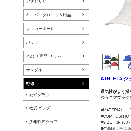
アクセサリー
キーパーグローブ＆用品
サッカーボール
バッグ
その他 商品 サッカー
サンダル
ATHLETA
野球
通気性がよく撥
硬式グラブ
ジュニアプラク
軟式グラブ
■MATERIA
■COMPOSIT
少年軟式グラブ
■SIZE：JF (53
■生産国：中国