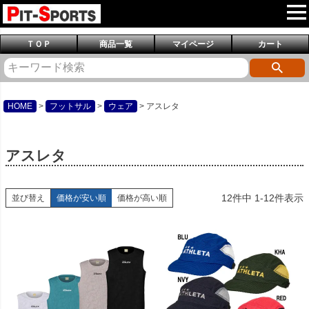
ＴＯＰ
商品一覧
マイページ
カート
HOME
フットサル
ウェア
アスレタ
アスレタ
12
件中
1
-
12
件表示
並び替え
価格が安い順
価格が高い順