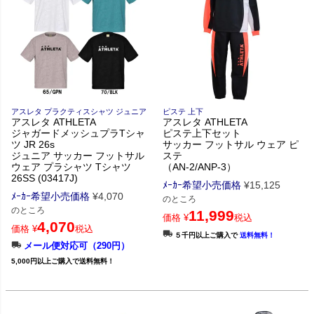
アスレタ プラクティスシャツ ジュニア
ピステ 上下
アスレタ ATHLETA
アスレタ ATHLETA
ジャガードメッシュプラTシャ
ピステ上下セット
ツ JR 26s
サッカー フットサル ウェア ピ
ジュニア サッカー フットサル
ステ
ウェア プラシャツ Tシャツ
（AN-2/ANP-3）
26SS (03417J)
ﾒｰｶｰ希望小売価格
¥
15,125
ﾒｰｶｰ希望小売価格
¥
4,070
のところ
のところ
11,999
価格
¥
税込
4,070
価格
¥
税込
５千円以上ご購入で
送料無料！
メール便対応可（290円）
5,000円以上ご購入で送料無料！