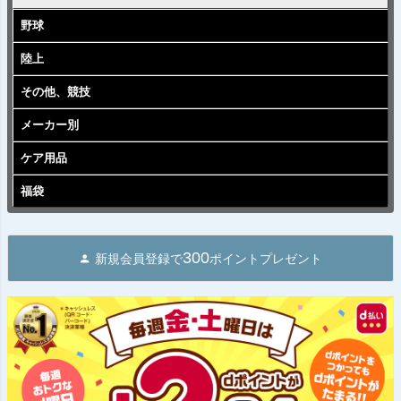
野球
陸上
その他、競技
メーカー別
ケア用品
福袋
300
新規会員登録で
ポイントプレゼント