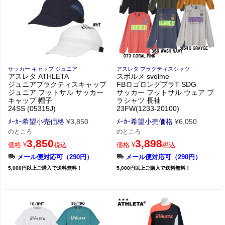
サッカー キャップ ジュニア
アスレタ プラクティスシャツ
アスレタ ATHLETA
スボルメ svolme
ジュニアプラクティスキャップ
FBロゴロングプラT SDG
ジュニア フットサル サッカー
サッカー フットサル ウェア プ
キャップ 帽子
ラシャツ 長袖
24SS (05315J)
23FW(1233-20100)
ﾒｰｶｰ希望小売価格
¥
3,850
ﾒｰｶｰ希望小売価格
¥
6,050
のところ
のところ
3,850
3,898
価格
¥
税込
価格
¥
税込
メール便対応可（290円）
メール便対応可（290円）
5,000円以上ご購入で送料無料！
5,000円以上ご購入で送料無料！