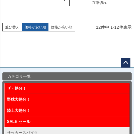
在庫切れ
12
件中
1
-
12
件表示
並び替え
価格が安い順
価格が高い順
ペー
カテゴリ一覧
ジト
ップ
ザ・処分！
へ
野球大処分！
陸上大処分！
SALE セール
サッカースパイク