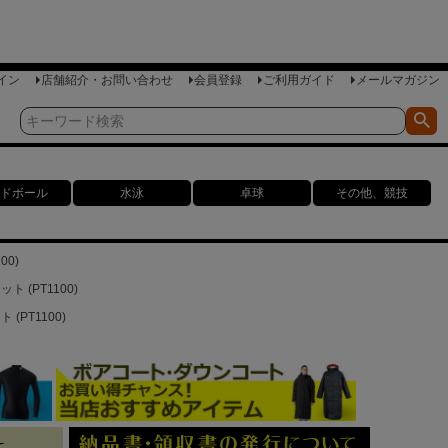
イン
店舗紹介・お問い合わせ
会員登録
ご利用ガイド
メールマガジン
ドボール
水泳
卓球
その他、競技
00)
 (PT1100)
(PT1100)