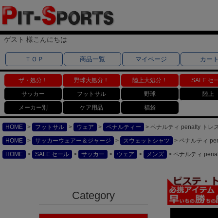
ゲスト 様こんにちは
ＴＯＰ
商品一覧
マイページ
カー
ザ・処分！
野球大処分！
陸上大処分！
SALE セ
サッカー
フットサル
野球
陸上
メーカー別
ケア用品
福袋
HOME
フットサル
ウェア
ペナルティー
ペナルティ penalty 
HOME
サッカーウェアー＆ジャージ
スウェットシャツ
ペナルティ pe
HOME
SALE セール
サッカー
ウェア
メンズ
ペナルティ pen
Category