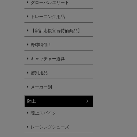
グローバルエリート
トレーニング用品
【家計応援宣言特価商品】
野球特価！
キャッチャー道具
審判用品
メーカー別
陸上
陸上スパイク
レーシングシューズ