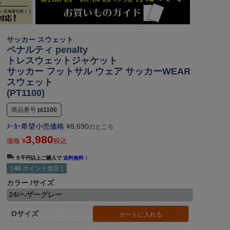
サッカー スウェット
ペナルティ penalty
トレスウェットジャケット
サッカー フットサル ウェア サッカーWEAR
スウェット
(PT1100)
商品番号
pt1100
ﾒｰｶｰ希望小売価格
¥
8,690
のところ
3,980
価格
¥
税込
５千円以上ご購入で
送料無料！
[
40
ポイント進呈 ]
カラー
サイズ
24/ヘザーグレー
Oサイズ
カートに入れる