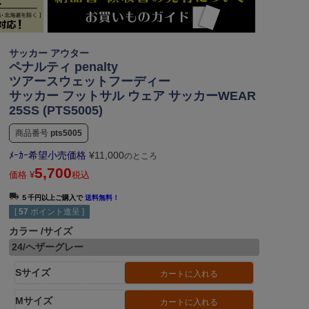
サッカー アウター
ペナルティ penalty
ツアースウェットフーディー
サッカー フットサル ウェア サッカーWEAR
25SS (PTS5005)
商品番号
pts5005
ﾒｰｶｰ希望小売価格
¥
11,000
のところ
5,700
価格
¥
税込
５千円以上ご購入で
送料無料！
[
57
ポイント進呈 ]
カラー
サイズ
24/ヘザーグレー
Sサイズ
カートに入れる
Mサイズ
カートに入れる