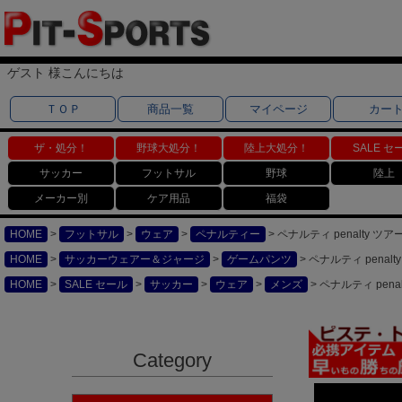
ゲスト 様こんにちは
ＴＯＰ
商品一覧
マイページ
カー
ザ・処分！
野球大処分！
陸上大処分！
SALE セ
サッカー
フットサル
野球
陸上
メーカー別
ケア用品
福袋
HOME
フットサル
ウェア
ペナルティー
ペナルティ penalty ツ
HOME
サッカーウェアー＆ジャージ
ゲームパンツ
ペナルティ penal
HOME
SALE セール
サッカー
ウェア
メンズ
ペナルティ pena
Category