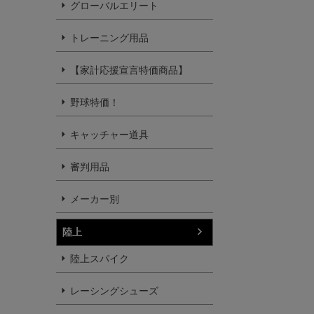
グローバルエリート
トレーニング用品
【家計応援宣言特価商品】
野球特価！
キャッチャー道具
審判用品
メーカー別
陸上
陸上スパイク
レーシングシューズ