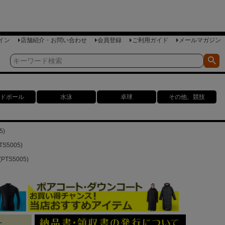
イン
店舗紹介・お問い合わせ
会員登録
ご利用ガイド
メールマガジン
ドボール
水泳
卓球
その他、競技
5)
5005)
TS5005)