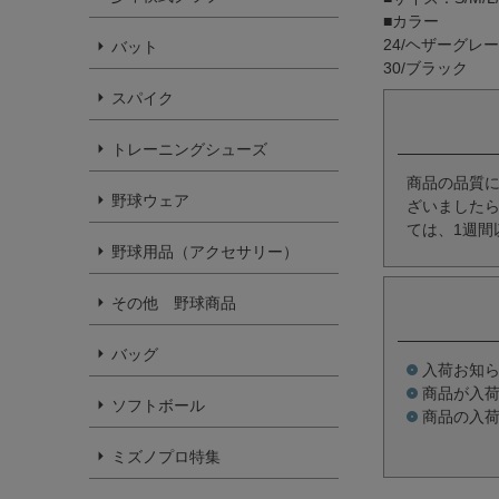
■カラー
24/ヘザーグレー
バット
30/ブラック
スパイク
トレーニングシューズ
商品の品質
野球ウェア
ざいましたら
ては、1週間
野球用品（アクセサリー）
その他 野球商品
バッグ
入荷お知
商品が入
ソフトボール
商品の入
ミズノプロ特集