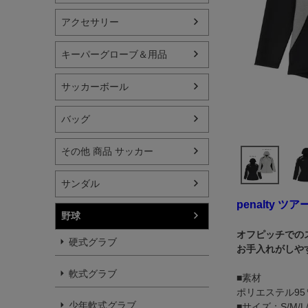
アクセサリー
キーパーグローブ＆用品
サッカーボール
バッグ
その他 商品 サッカー
サンダル
penalty 
野球
オフピッチでの
硬式グラブ
お手入れがしや
軟式グラブ
■素材
ポリエステル95
少年軟式グラブ
■サイズ：S/M/L/