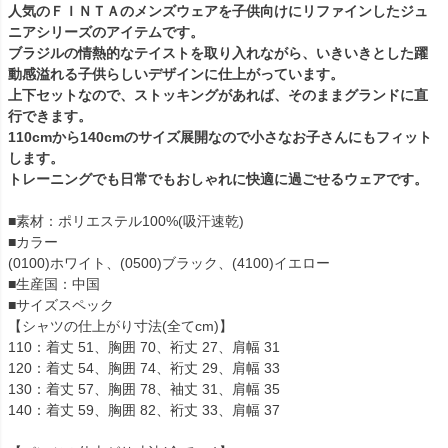
人気のＦＩＮＴＡのメンズウェアを子供向けにリファインしたジュ
ニアシリーズのアイテムです。
ブラジルの情熱的なテイストを取り入れながら、いきいきとした躍
動感溢れる子供らしいデザインに仕上がっています。
上下セットなので、ストッキングがあれば、そのままグランドに直
行できます。
110cmから140cmのサイズ展開なので小さなお子さんにもフィット
します。
トレーニングでも日常でもおしゃれに快適に過ごせるウェアです。
■素材：ポリエステル100%(吸汗速乾)
■カラー
(0100)ホワイト、(0500)ブラック、(4100)イエロー
■生産国：中国
■サイズスペック
【シャツの仕上がり寸法(全てcm)】
110：着丈 51、胸囲 70、裄丈 27、肩幅 31
120：着丈 54、胸囲 74、裄丈 29、肩幅 33
130：着丈 57、胸囲 78、袖丈 31、肩幅 35
140：着丈 59、胸囲 82、裄丈 33、肩幅 37