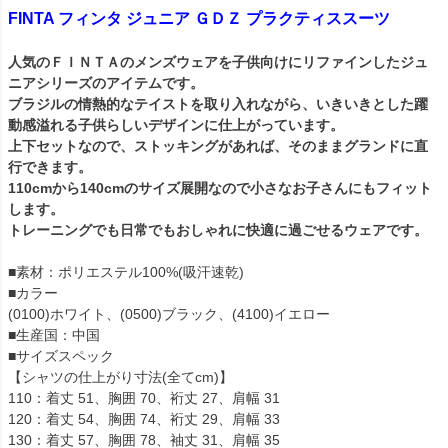
FINTA フィンタ ジュニア ＧＤＺ プラクティススーツ
人気のＦＩＮＴＡのメンズウェアを子供向けにリファインしたジュ
ニアシリーズのアイテムです。
ブラジルの情熱的なテイストを取り入れながら、いきいきとした躍
動感溢れる子供らしいデザインに仕上がっています。
上下セットなので、ストッキングがあれば、そのままグランドに直
行できます。
110cmから140cmのサイズ展開なので小さなお子さんにもフィット
します。
トレーニングでも日常でもおしゃれに快適に過ごせるウェアです。
■素材：ポリエステル100%(吸汗速乾)
■カラー
(0100)ホワイト、(0500)ブラック、(4100)イエロー
■生産国：中国
■サイズスペック
【シャツの仕上がり寸法(全てcm)】
110：着丈 51、胸囲 70、裄丈 27、肩幅 31
120：着丈 54、胸囲 74、裄丈 29、肩幅 33
130：着丈 57、胸囲 78、袖丈 31、肩幅 35