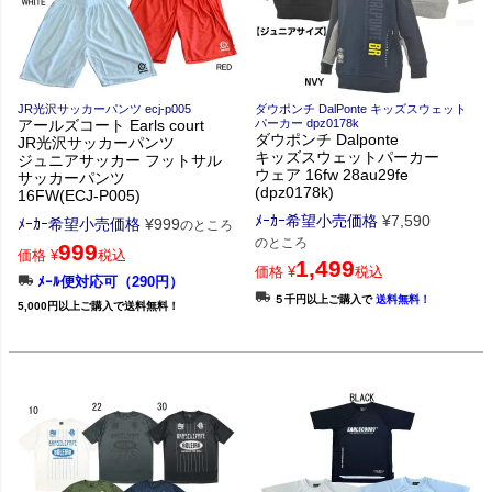
JR光沢サッカーパンツ ecj-p005
ダウポンチ DalPonte キッズスウェット
アールズコート Earls court
パーカー dpz0178k
ダウポンチ Dalponte
JR光沢サッカーパンツ
キッズスウェットパーカー
ジュニアサッカー フットサル
ウェア 16fw 28au29fe
サッカーパンツ
(dpz0178k)
16FW(ECJ-P005)
ﾒｰｶｰ希望小売価格
¥
7,590
ﾒｰｶｰ希望小売価格
¥
999
のところ
のところ
999
価格
¥
税込
1,499
価格
¥
税込
ﾒｰﾙ便対応可（290円）
５千円以上ご購入で
送料無料！
5,000円以上ご購入で送料無料！