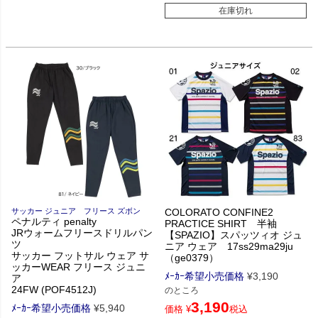
在庫切れ
サッカー ジュニア フリース ズボン
COLORATO CONFINE2
ペナルティ penalty
PRACTICE SHIRT 半袖
JRウォームフリースドリルパン
【SPAZIO】スパッツィオ ジュ
ツ
ニア ウェア 17ss29ma29ju
サッカー フットサル ウェア サ
（ge0379）
ッカーWEAR フリース ジュニ
ﾒｰｶｰ希望小売価格
¥
3,190
ア
24FW (POF4512J)
のところ
3,190
ﾒｰｶｰ希望小売価格
¥
5,940
価格
¥
税込