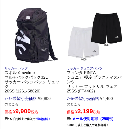
サッカー バッグ
サッカー ジュニアパンツ
スボルメ svolme
フィンタ FINTA
マルチバックパック32L
ジュニア 極冷 プラクティスパ
サッカー バックパック リュッ
ンツ
ク
サッカー フットサル ウェア
26SS (1261-58620)
25SS (FT4462)
ﾒｰｶｰ希望小売価格
¥
9,900
ﾒｰｶｰ希望小売価格
¥
4,400
のところ
のところ
9,900
2,199
価格
¥
税込
価格
¥
税込
メール便対応可（290円）
５千円以上ご購入で
送料無料！
5,000円以上ご購入で送料無料！