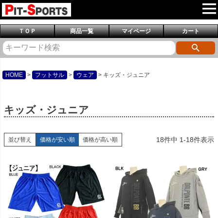
ＴＯＰ
商品一覧
マイページ
カート
HOME
フットサル
ウェア
キッズ・ジュニア
キッズ・ジュニア
18
件中
1
-
18
件表示
並び替え
価格が安い順
価格が高い順