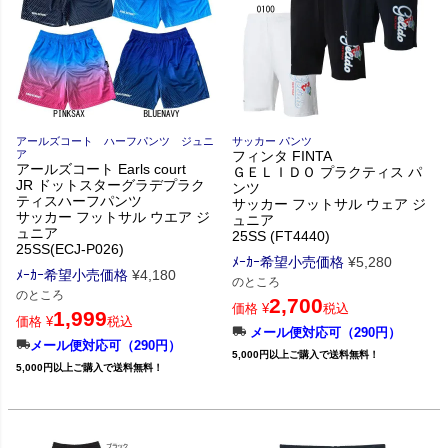
アールズコート ハーフパンツ ジュニ
サッカー パンツ
ア
フィンタ FINTA
アールズコート Earls court
ＧＥＬＩＤＯ プラクティス パ
JR ドットスターグラデプラク
ンツ
ティスハーフパンツ
サッカー フットサル ウェア ジ
サッカー フットサル ウエア ジ
ュニア
ュニア
25SS (FT4440)
25SS(ECJ-P026)
ﾒｰｶｰ希望小売価格
¥
5,280
ﾒｰｶｰ希望小売価格
¥
4,180
のところ
のところ
2,700
価格
¥
税込
1,999
価格
¥
税込
メール便対応可（290円）
メール便対応可（290円）
5,000円以上ご購入で送料無料！
5,000円以上ご購入で送料無料！