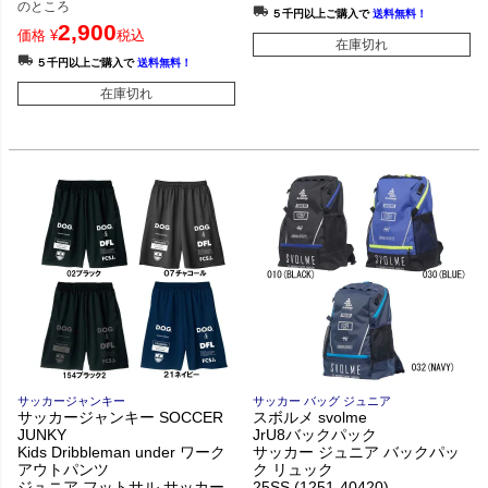
のところ
５千円以上ご購入で
送料無料！
2,900
価格
¥
税込
在庫切れ
５千円以上ご購入で
送料無料！
在庫切れ
サッカージャンキー
サッカー バッグ ジュニア
サッカージャンキー SOCCER
スボルメ svolme
JUNKY
JrU8バックパック
Kids Dribbleman under ワーク
サッカー ジュニア バックパッ
アウトパンツ
ク リュック
ジュニア フットサル サッカー
25SS (1251-40420)