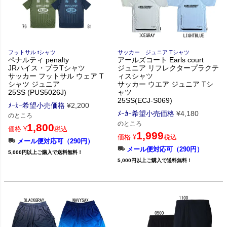
フットサル tシャツ
サッカー ジュニア Tシャツ
ペナルティ penalty
アールズコート Earls court
JRハイス・プラTシャツ
ジュニア リフレクタープラクテ
サッカー フットサル ウェア T
ィスシャツ
シャツ ジュニア
サッカー ウエア ジュニア Tシ
25SS (PUS5026J)
ャツ
25SS(ECJ-S069)
ﾒｰｶｰ希望小売価格
¥
2,200
ﾒｰｶｰ希望小売価格
¥
4,180
のところ
のところ
1,800
価格
¥
税込
1,999
価格
¥
税込
メール便対応可（290円）
メール便対応可（290円）
5,000円以上ご購入で送料無料！
5,000円以上ご購入で送料無料！