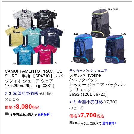
CAMUFFAMENTO PRACTICE
サッカー バッグ ジュニア
スボルメ svolme
SHIRT 半袖 【SPAZIO】スパ
Jrバックパック
ッツィオ ジュニア ウェア
サッカー ジュニア バックパッ
17ss29ma29ju （ge0381）
ク リュック
ﾒｰｶｰ希望小売価格
¥
3,850
26SS (1261-56720)
のところ
ﾒｰｶｰ希望小売価格
¥
7,700
3,080
価格
¥
税込
のところ
7,700
５千円以上ご購入で
送料無料！
価格
¥
税込
５千円以上ご購入で
送料無料！