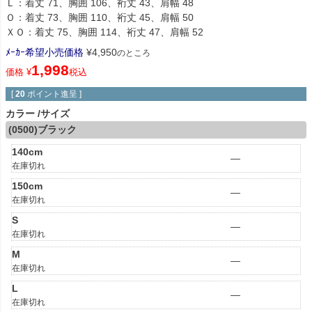
Ｌ：着丈 71、胸囲 106、裄丈 43、肩幅 48
Ｏ：着丈 73、胸囲 110、裄丈 45、肩幅 50
ＸＯ：着丈 75、胸囲 114、裄丈 47、肩幅 52
ﾒｰｶｰ希望小売価格
¥
4,950
のところ
1,998
価格
¥
税込
[
20
ポイント進呈 ]
カラー
サイズ
(0500)ブラック
140cm
—
在庫切れ
150cm
—
在庫切れ
S
—
在庫切れ
M
—
在庫切れ
L
—
在庫切れ