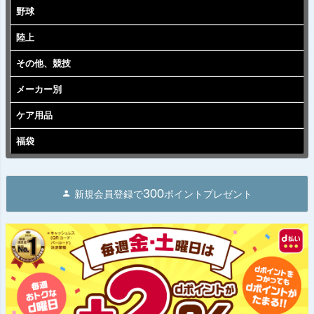
野球
陸上
その他、競技
メーカー別
ケア用品
福袋
300
新規会員登録で
ポイントプレゼント