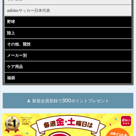
adidasサッカー日本代表
野球
陸上
その他、競技
メーカー別
ケア用品
福袋
300
新規会員登録で
ポイントプレゼント