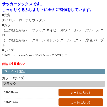
サッカーソックスです。
しっかりくるぶしより下に全面に補強をしています。
■品質
ナイロン・綿・ポリウレタン
■カラー
（上の段左から） ブラック,ネイビー,ホワイト,レッド,ブルー,イエ
ロー
（下の段左から） グリーン,オレンジ,ゴールド,グレー,水色,パープ
ル
■サイズ
19-21cm・22-24cm・25-27cm・27-29ｃｍ
499
価格
¥
税込
[
5
ポイント進呈 ]
カラー
サイズ
ブラック
16-18cm
カートに入れる
19-21cm
カートに入れる