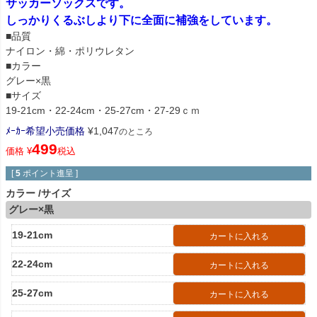
サッカーソックスです。
しっかりくるぶしより下に全面に補強をしています。
■品質
ナイロン・綿・ポリウレタン
■カラー
グレー×黒
■サイズ
19-21cm・22-24cm・25-27cm・27-29ｃｍ
ﾒｰｶｰ希望小売価格
¥
1,047
のところ
499
価格
¥
税込
[
5
ポイント進呈 ]
カラー
サイズ
グレー×黒
19-21cm
カートに入れる
22-24cm
カートに入れる
25-27cm
カートに入れる