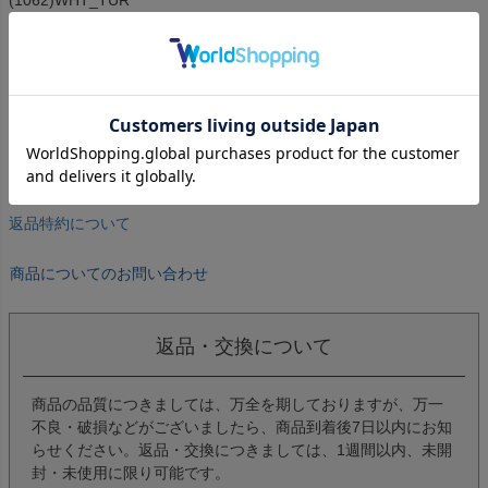
■サイズ:23.5-29.0cm
■ワイズ:レギュラー(2E相当)
■生産国：ベトナム
●機能
ナノフィットスキン
KaRVO,グリップインソール
人工芝対応レギュラー
返品特約について
商品についてのお問い合わせ
返品・交換について
商品の品質につきましては、万全を期しておりますが、万一
不良・破損などがございましたら、商品到着後7日以内にお知
らせください。返品・交換につきましては、1週間以内、未開
封・未使用に限り可能です。