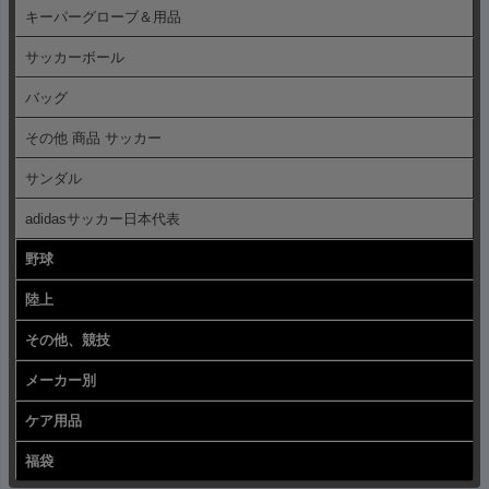
キーパーグローブ＆用品
サッカーボール
バッグ
その他 商品 サッカー
サンダル
adidasサッカー日本代表
野球
陸上
その他、競技
メーカー別
ケア用品
福袋