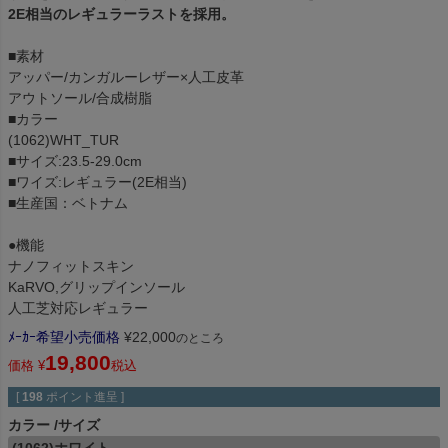
2E相当のレギュラーラストを採用。
■素材
アッパー/カンガルーレザー×人工皮革
アウトソール/合成樹脂
■カラー
(1062)WHT_TUR
■サイズ:23.5-29.0cm
■ワイズ:レギュラー(2E相当)
■生産国：ベトナム
●機能
ナノフィットスキン
KaRVO,グリップインソール
人工芝対応レギュラー
ﾒｰｶｰ希望小売価格
¥
22,000
のところ
19,800
価格
¥
税込
[
198
ポイント進呈 ]
カラー
サイズ