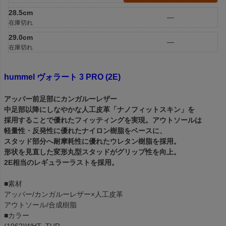
28.5cm
—
在庫切れ
29.0cm
—
在庫切れ
hummel ヴォラート 3 PRO (2E)
アッパー前足部にカンガルーレザー
中足部以降にしなやかな人工皮革「ナノフィットスキン」を
採用することで優れたフィッティングを実現。アウトソールは
軽量性・反発性に優れたナイロン樹脂をベースに、
スタッド部分へ耐摩耗性に優れたウレタン樹脂を採用。
形状を見直した変形丸型スタッドがグリップ性を向上。
2E相当のレギュラーラストを採用。
■素材
アッパー/カンガルーレザー×人工皮革
アウトソール/合成樹脂
■カラー
(1062)WHT_TUR