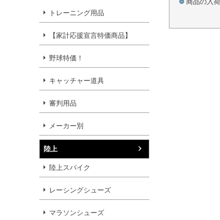
商品の入
トレーニング用品
【家計応援宣言特価商品】
野球特価！
キャッチャー道具
審判用品
メーカー別
陸上
陸上スパイク
レーシングシューズ
マラソンシューズ