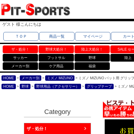
ゲスト 様こんにちは
ＴＯＰ
商品一覧
マイページ
カー
ザ・処分！
野球大処分！
陸上大処分！
SALE セ
サッカー
フットサル
野球
陸上
メーカー別
ケア用品
福袋
HOME
メーカー別
ミズノ MIZUNO
ミズノ MIZUNO バット用 グリップ
HOME
野球
野球用品（アクセサリー）
グリップテープ
ミズノ M
Category
ザ・処分！