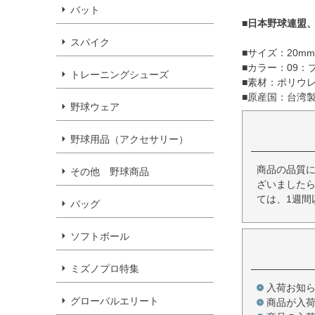
バット
■日本野球連盟
スパイク
■サイズ：20mm×
■カラー：09：
トレーニングシューズ
■素材：ポリウレ
■原産国：台湾
野球ウェア
野球用品（アクセサリー）
商品の品質
その他 野球商品
ざいましたら
ては、1週間
バッグ
ソフトボール
ミズノプロ特集
入荷お知
グローバルエリート
商品が入