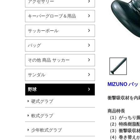
アクセサリー
キーパーグローブ＆用品
サッカーボール
バッグ
その他 商品 サッカー
サンダル
MIZUNO バ
野球
衝撃吸収材を内
硬式グラブ
商品特長
軟式グラブ
（1）がっちり
（2）特殊樹脂
少年軟式グラブ
（3）衝撃吸収
（4）巻き替え