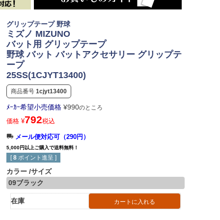
グリップテープ 野球
ミズノ MIZUNO
バット用 グリップテープ
野球 バット バットアクセサリー グリップテ
ープ
25SS(1CJYT13400)
商品番号
1cjyt13400
ﾒｰｶｰ希望小売価格
¥
990
のところ
792
価格
¥
税込
メール便対応可（290円）
5,000円以上ご購入で送料無料！
[
8
ポイント進呈 ]
カラー
サイズ
09ブラック
在庫
カートに入れる