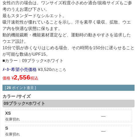
女性の方の場合は、ワンサイズ程度小さめか適合/規格サイズもご参
考のうえお選び下さい。
最もスタンダードなシルエット。
吸汗速乾性が優れていることを示し、汗を素早く吸収、拡散、ウエ
ア内を快適な状態に保ちます。
動的機能裁断・機能素材選定など、運動時の動きやすさを追求した
ウエア設計。
10分で肌が赤くなりはじめる場合、その時間を150分に遅らせること
が可能な数値がUPF15。
■カラー：09ブラック×ホワイト
ﾒｰｶｰ希望小売価格
¥
3,520
のところ
2,556
価格
¥
税込
[
26
ポイント進呈 ]
カラー
サイズ
09ブラック×ホワイト
XS
—
在庫切れ
S
—
在庫切れ