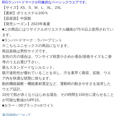
BIGランバードマークが印象的なベーシックウエアです。
【サイズ】XS、S、M、L、XL、2XL
【素材】ポリエステル100％
【原産国】中国製
【発売シーズン】2023年春夏
■この商品にはリサイクルポリエステル繊維が75％以上使用されてい
ます。
■ランバードマーク：ラバープリント
※こちらユニセックスの商品になります。
商品規格は男性サイズです。
女性の方の場合は、ワンサイズ程度小さめか適合/規格サイズもご参
考のうえお選び下さい。
最もスタンダードなシルエット。
吸汗速乾性が優れていることを示し、汗を素早く吸収、拡散、ウエ
ア内を快適な状態に保ちます。
動的機能裁断・機能素材選定など、運動時の動きやすさを追求した
ウエア設計。
10分で肌が赤くなりはじめる場合、その時間を150分に遅らせること
が可能な数値がUPF15。
■カラー：09ブラック×ホワイト
返品特約について