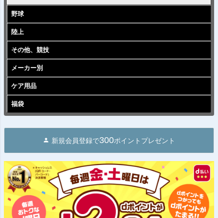
野球
陸上
その他、競技
メーカー別
ケア用品
福袋
300
新規会員登録で
ポイントプレゼント