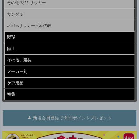
その他 商品 サッカー
サンダル
adidasサッカー日本代表
野球
陸上
その他、競技
メーカー別
ケア用品
福袋
300
新規会員登録で
ポイントプレゼント