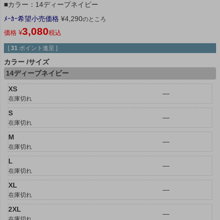
■カラー：14ディープネイビー
ﾒｰｶｰ希望小売価格
¥
4,290
のところ
3,080
価格
¥
税込
[
31
ポイント進呈 ]
カラー
サイズ
14ディープネイビー
XS
—
在庫切れ
S
—
在庫切れ
M
—
在庫切れ
L
—
在庫切れ
XL
—
在庫切れ
2XL
—
在庫切れ