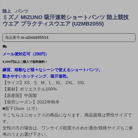
陸上 パンツ
ミズノ MIZUNO 吸汗速乾ショートパンツ 陸上競技
ウエア プラクティスウエア (U2MB2055)
商品番号
m-u2mb205514
メール便対応可（290円）
5,000円以上ご購入で送料無料！
練習、移動など様々なシーンで使えるショートパンツ。
動きやすいカッティング、吸汗速乾。
【サイズ】XS、S、M、L、XL、2XL、3XL
【素材】ポリエステル100%
【原産国】中国製
【発売シーズン】2022年秋冬
■股下15cm（L寸）
※こちらユニセックスの商品になります。商品規格は男性サイズで
す。
女性の方の場合は、ワンサイズ程度小さめか適合/規格サイズもご参
考のうえお選び下さい。