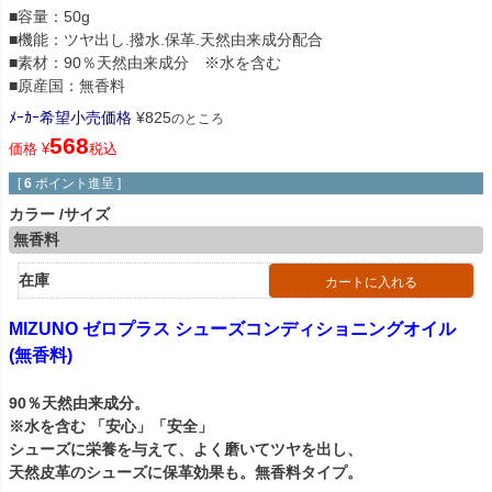
■容量：50g
■機能：ツヤ出し.撥水.保革.天然由来成分配合
■素材：90％天然由来成分 ※水を含む
■原産国：無香料
ﾒｰｶｰ希望小売価格
¥
825
のところ
568
価格
¥
税込
[
6
ポイント進呈 ]
カラー
サイズ
無香料
在庫
カートに入れる
MIZUNO ゼロプラス シューズコンディショニングオイル
(無香料)
90％天然由来成分。
※水を含む 「安心」「安全」
シューズに栄養を与えて、よく磨いてツヤを出し、
天然皮革のシューズに保革効果も。無香料タイプ。