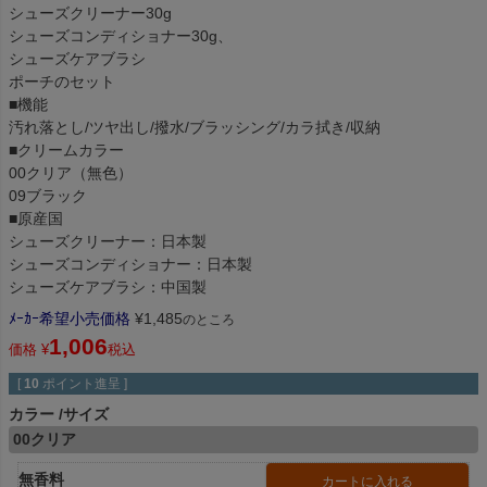
シューズクリーナー30g
シューズコンディショナー30g、
シューズケアブラシ
ポーチのセット
■機能
汚れ落とし/ツヤ出し/撥水/ブラッシング/カラ拭き/収納
■クリームカラー
00クリア（無色）
09ブラック
■原産国
シューズクリーナー：日本製
シューズコンディショナー：日本製
シューズケアブラシ：中国製
ﾒｰｶｰ希望小売価格
¥
1,485
のところ
1,006
価格
¥
税込
[
10
ポイント進呈 ]
カラー
サイズ
00クリア
無香料
カートに入れる