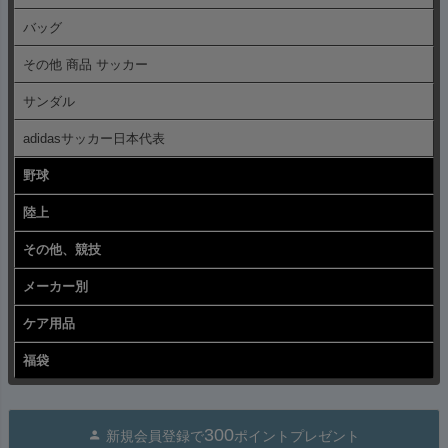
バッグ
その他 商品 サッカー
サンダル
adidasサッカー日本代表
野球
陸上
その他、競技
メーカー別
ケア用品
福袋
300
新規会員登録で
ポイントプレゼント