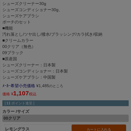
シューズクリーナー30g
シューズコンディショナー30g、
シューズケアブラシ
ポーチのセット
■機能
汚れ落とし/ツヤ出し/撥水/ブラッシング/カラ拭き/収納
■クリームカラー
00クリア（無色）
09ブラック
■原産国
シューズクリーナー：日本製
シューズコンディショナー：日本製
シューズケアブラシ：中国製
ﾒｰｶｰ希望小売価格
¥
1,485
のところ
1,107
価格
¥
税込
[
11
ポイント進呈 ]
カラー
サイズ
00クリア
レモングラス
カートに入れる