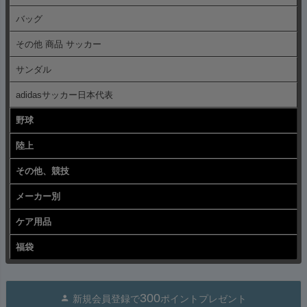
バッグ
その他 商品 サッカー
サンダル
adidasサッカー日本代表
野球
陸上
その他、競技
メーカー別
ケア用品
福袋
300
新規会員登録で
ポイントプレゼント