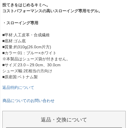
投てきをはじめるキミへ。
コストパフォーマンスの高いスローイング専用モデル。
・スローイング専用
■甲材:人工皮革・合成繊維
■底材:ゴム底
■質量:約310g(26.0cm片方)
■カラー:01：ブルー×ホワイト
※本製品はシューズ袋が付きません。
■サイズ:23.0～29.0cm、30.0cm
シューズ幅:2E相当の方向け
■原産国:ベトナム製
返品特約について
商品についてのお問い合わせ
返品・交換について