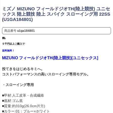
ミズノ MIZUNO フィールドジオTH(陸上競技) ユニセ
ックス 陸上競技 陸上 スパイク スローイング用 22SS
(U1GA184801)
商品番号
u1ga184801
５千円以上ご購入で
送料無料！
MIZUNO フィールドジオTH(陸上競技)[ユニセックス]
投てきをはじめるキミへ。
コストパフォーマンスの高いスローイング専用モデル。
・スローイング専用
■甲材:人工皮革・合成繊維
■底材:ゴム底
■質量:約310g(26.0cm片方)
■カラー:01：ブルー×ホワイト