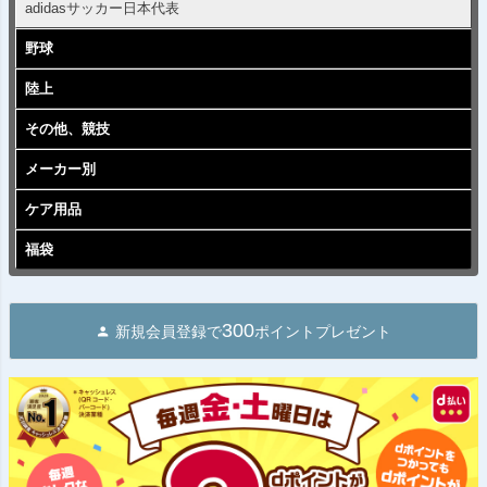
adidasサッカー日本代表
野球
陸上
その他、競技
メーカー別
ケア用品
福袋
300
新規会員登録で
ポイントプレゼント