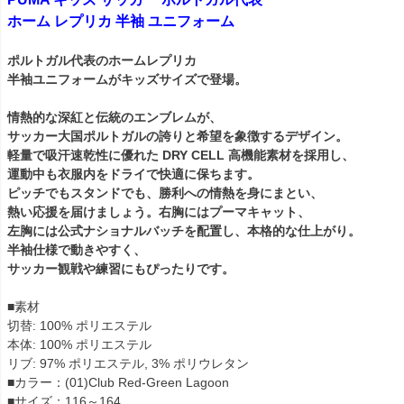
ホーム レプリカ 半袖 ユニフォーム
ポルトガル代表のホームレプリカ
半袖ユニフォームがキッズサイズで登場。
情熱的な深紅と伝統のエンブレムが、
サッカー大国ポルトガルの誇りと希望を象徴するデザイン。
軽量で吸汗速乾性に優れた DRY CELL 高機能素材を採用し、
運動中も衣服内をドライで快適に保ちます。
ピッチでもスタンドでも、勝利への情熱を身にまとい、
熱い応援を届けましょう。右胸にはプーマキャット、
左胸には公式ナショナルバッチを配置し、本格的な仕上がり。
半袖仕様で動きやすく、
サッカー観戦や練習にもぴったりです。
■素材
切替: 100% ポリエステル
本体: 100% ポリエステル
リブ: 97% ポリエステル, 3% ポリウレタン
■カラー：(01)Club Red-Green Lagoon
■サイズ：116～164