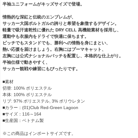
半袖ユニフォームがキッズサイズで登場。
情熱的な深紅と伝統のエンブレムが、
サッカー大国ポルトガルの誇りと希望を象徴するデザイン。
軽量で吸汗速乾性に優れた DRY CELL 高機能素材を採用し、
運動中も衣服内をドライで快適に保ちます。
ピッチでもスタンドでも、勝利への情熱を身にまとい、
熱い応援を届けましょう。右胸にはプーマキャット、
左胸には公式ナショナルバッチを配置し、本格的な仕上がり。
半袖仕様で動きやすく、
サッカー観戦や練習にもぴったりです。
■素材
切替: 100% ポリエステル
本体: 100% ポリエステル
リブ: 97% ポリエステル, 3% ポリウレタン
■カラー：(01)Club Red-Green Lagoon
■サイズ：116～164
■生産国：ベトナム製
※この商品はインポートサイズです。