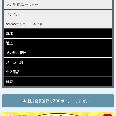
その他 商品 サッカー
サンダル
adidasサッカー日本代表
野球
陸上
その他、競技
メーカー別
ケア用品
福袋
300
新規会員登録で
ポイントプレゼント