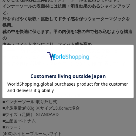
インナーソールの表面材には抗菌・消臭効果のあるシャインアップ
と、
汗をすばやく吸収・拡散してドライ感を保つウォーターマジックを
採用。
靴の中を快適に保ちます。甲の内側を1枚の布で包み込むような構造
の
キモノフィットタンにより、フィット感を高め、
アーチ部の倒れ込みを抑えます。アッパーは通気性に優れた
ラッセルメッシュを使用。街灯や車のライトなどの光を
反射する再帰反射材（リフレクター）をかかと部に配置していま
す。
■素材：
アウトソール: ゴム底
アッパー: 人工皮革／合成皮革／合成繊維
■インナーソール:取り外し式
■片足重量:約80g ※サイズ13.0cmの場合
■ウイズ（足囲）:STANDARD
■生産国:ベトナム
■カラー：
(400)ネイビーブルー×ホワイト