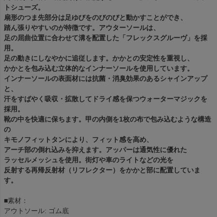
トシューズ。
扇形のつま先部分は足ゆびをのびのびと動かすことができ、
踏ん張りやすいのが特徴です。アウターソールは、
足の屈曲位置に合わせて溝を配置した「フレックスグルーヴ」を採
用。
足の動きにしなやかに追従します。かかとの安定性を重視し、
かかとを包み込む立体的なインナーソールを使用しています。
インナーソールの表面材には抗菌・消臭効果のあるシャインアップ
と、
汗をすばやく吸収・拡散してドライ感を保つウォーターマジックを
採用。
靴の中を快適に保ちます。甲の内側を1枚の布で包み込むような構造
の
キモノフィットタンにより、フィット感を高め、
アーチ部の倒れ込みを抑えます。アッパーは通気性に優れた
ラッセルメッシュを使用。街灯や車のライトなどの光を
反射する再帰反射材（リフレクター）をかかと部に配置していま
す。
■素材：
アウトソール: ゴム底