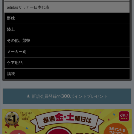
adidasサッカー日本代表
野球
陸上
その他、競技
メーカー別
ケア用品
福袋
300
新規会員登録で
ポイントプレゼント