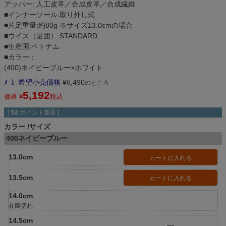
アッパー: 人工皮革／合成皮革／合成繊維
■インナーソール:取り外し式
■片足重量:約80g ※サイズ13.0cmの場合
■ウイズ（足囲）:STANDARD
■生産国:ベトナム
■カラー：
(400)ネイビーブルー×ホワイト
ﾒｰｶｰ希望小売価格
¥
6,490
のところ
5,192
価格
¥
税込
[
52
ポイント進呈 ]
カラー
サイズ
400ネイビーブルー
13.0cm
カートに入れる
13.5cm
カートに入れる
14.0cm
—
在庫切れ
14.5cm
—