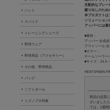
支配的なプレーを
蹴り出しのため
バット
本プロダクトはプ
ソリューション
スパイク
アッパーには最
トレーニングシューズ
■素材：
アッパー:合成皮
野球ウェア
アウトソール:合
■カラー：
野球用品（アクセサリー）
チームソーラー
■サイズ：24.5～
その他 野球商品
HEATSPAWN P
バッグ
ソフトボール
商品の品質
ミズノプロ特集
ざいましたら
ては、1週間