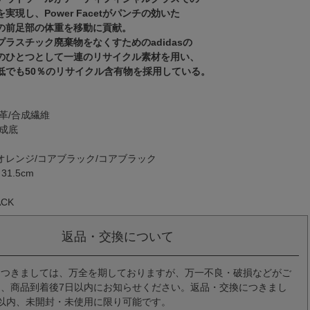
実現し、Power Facetがパンチの効いた
の前足部の体重を移動に貢献。
ラスチック廃棄物をなくすためのadidasの
のひとつとして一連のリサイクル素材を用い、
低でも50％のリサイクル含有物を採用している。
革/合成繊維
成底
オレンジ/コアブラック/コアブラック
31.5cm
ACK
返品・交換について
につきましては、万全を期しておりますが、万一不良・破損などがご
、商品到着後7日以内にお知らせください。返品・交換につきまし
以内、未開封・未使用に限り可能です。