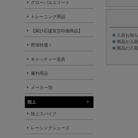
グローバルエリート
トレーニング用品
【家計応援宣言特価商品】
入荷お知
商品が入
野球特価！
商品の入
キャッチャー道具
審判用品
メーカー別
陸上
陸上スパイク
レーシングシューズ