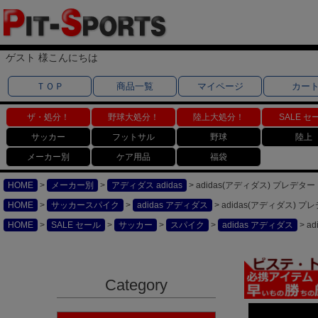
ゲスト 様こんにちは
ＴＯＰ
商品一覧
マイページ
カー
ザ・処分！
野球大処分！
陸上大処分！
SALE セ
サッカー
フットサル
野球
陸上
メーカー別
ケア用品
福袋
HOME
メーカー別
アディダス adidas
adidas(アディダス) プレデター 
HOME
サッカースパイク
adidas アディダス
adidas(アディダス) プレ
HOME
SALE セール
サッカー
スパイク
adidas アディダス
a
Category