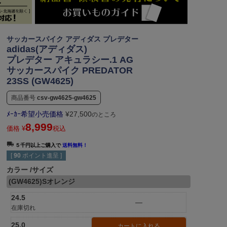
サッカースパイク アディダス プレデター
adidas(アディダス)
プレデター アキュラシー.1 AG
サッカースパイク PREDATOR
23SS (GW4625)
商品番号
csv-gw4625-gw4625
ﾒｰｶｰ希望小売価格
¥
27,500
のところ
8,999
価格
¥
税込
５千円以上ご購入で
送料無料！
[
90
ポイント進呈 ]
カラー
サイズ
(GW4625)Sオレンジ
24.5
—
在庫切れ
25.0
カートに入れる