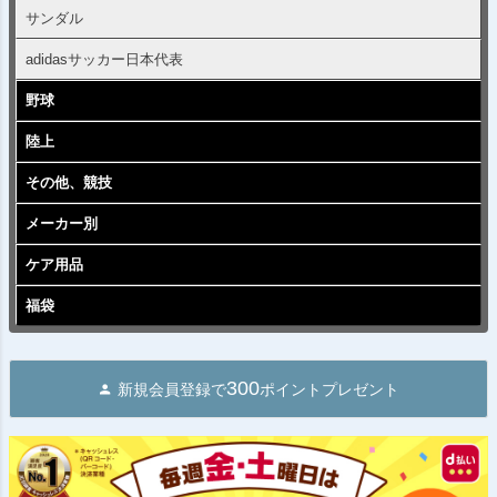
サンダル
adidasサッカー日本代表
野球
陸上
その他、競技
メーカー別
ケア用品
福袋
300
新規会員登録で
ポイントプレゼント