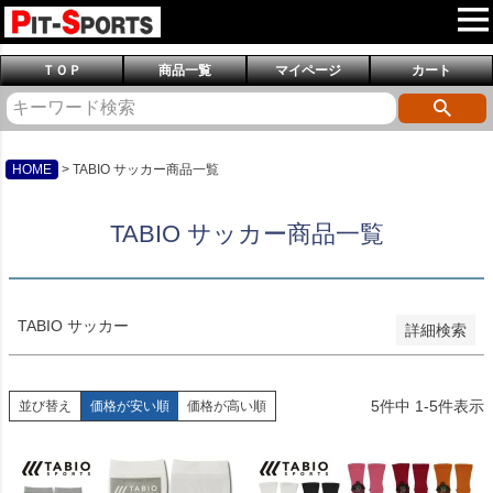
予約商品
予約商品のみを表示
ＴＯＰ
商品一覧
マイページ
カート
並び順
新着順
登録順
価格が安い順
価格が高い順
HOME
TABIO サッカー商品一覧
優先度順
レビュー順
TABIO サッカー商品一覧
キーワードヒット順
検索
TABIO サッカー
詳細検索
5
件中
1
-
5
件表示
並び替え
価格が安い順
価格が高い順