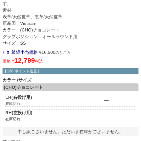
す。
素材
表革/天然皮革、裏革/天然皮革
原産国：Vietnam
カラー：(CHO)チョコレート
グラブポジション：オールラウンド用
サイズ：SS
ﾒｰｶｰ希望小売価格
¥
16,500
のところ
12,799
価格
¥
税込
[
128
ポイント進呈 ]
カラー
サイズ
(CHO)チョコレート
LH(右投げ用)
—
在庫切れ
RH(左投げ用)
—
在庫切れ
申し訳ございません。ただいま在庫がございません。