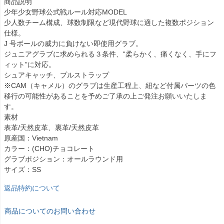
商品説明
少年少女野球公式戦ルール対応MODEL
少人数チーム構成、球数制限など現代野球に適した複数ポジション
仕様。
J 号ボールの威力に負けない即使用グラブ。
ジュニアグラブに求められる３条件、“柔らかく、痛くなく、手にフ
ィット”に対応。
シュアキャッチ、プルストラップ
※CAM（キャメル）のグラブは生産工程上、紐など付属パーツの色
移行の可能性があることを予めご了承の上ご発注お願いいたしま
す。
素材
表革/天然皮革、裏革/天然皮革
原産国：Vietnam
カラー：(CHO)チョコレート
グラブポジション：オールラウンド用
サイズ：SS
返品特約について
商品についてのお問い合わせ