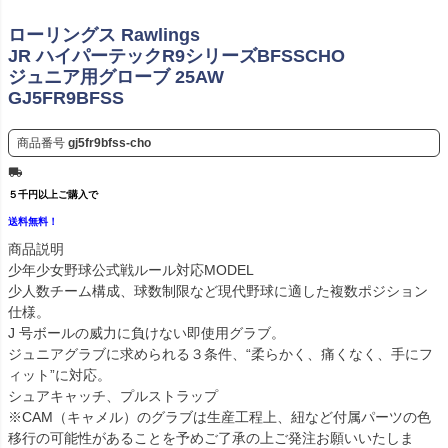
ローリングス Rawlings
JR ハイパーテックR9シリーズBFSSCHO
ジュニア用グローブ 25AW
GJ5FR9BFSS
商品番号
gj5fr9bfss-cho
５千円以上ご購入で
送料無料！
商品説明
少年少女野球公式戦ルール対応MODEL
少人数チーム構成、球数制限など現代野球に適した複数ポジション
仕様。
J 号ボールの威力に負けない即使用グラブ。
ジュニアグラブに求められる３条件、“柔らかく、痛くなく、手にフ
ィット”に対応。
シュアキャッチ、プルストラップ
※CAM（キャメル）のグラブは生産工程上、紐など付属パーツの色
移行の可能性があることを予めご了承の上ご発注お願いいたしま