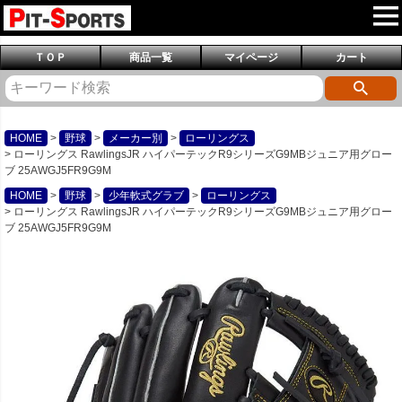
ＴＯＰ
商品一覧
マイページ
カート
HOME
野球
メーカー別
ローリングス
ローリングス RawlingsJR ハイパーテックR9シリーズG9MBジュニア用グロー
ブ 25AWGJ5FR9G9M
HOME
野球
少年軟式グラブ
ローリングス
ローリングス RawlingsJR ハイパーテックR9シリーズG9MBジュニア用グロー
ブ 25AWGJ5FR9G9M