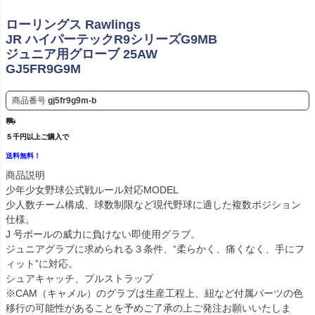
ローリングス Rawlings
JR ハイパーテックR9シリーズG9MB
ジュニア用グローブ 25AW
GJ5FR9G9M
商品番号
gj5fr9g9m-b
５千円以上ご購入で
送料無料！
商品説明
少年少女野球公式戦ルール対応MODEL
少人数チーム構成、球数制限など現代野球に適した複数ポジション
仕様。
J 号ボールの威力に負けない即使用グラブ。
ジュニアグラブに求められる３条件、“柔らかく、痛くなく、手にフ
ィット”に対応。
シュアキャッチ、プルストラップ
※CAM（キャメル）のグラブは生産工程上、紐など付属パーツの色
移行の可能性があることを予めご了承の上ご発注お願いいたしま