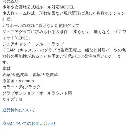
商品説明
少年少女野球公式戦ルール対応MODEL
少人数チーム構成、球数制限など現代野球に適した複数ポジション
仕様。
J 号ボールの威力に負けない即使用グラブ。
ジュニアグラブに求められる３条件、“柔らかく、痛くなく、手にフ
ィット”に対応。
シュアキャッチ、プルストラップ
※CAM（キャメル）のグラブは生産工程上、紐など付属パーツの色
移行の可能性があることを予めご了承の上ご発注お願いいたしま
す。
素材
表革/天然皮革、裏革/天然皮革
原産国：Vietnam
カラー：(B)ブラック
グラブポジション：オールラウンド用
サイズ：M
返品特約について
商品についてのお問い合わせ