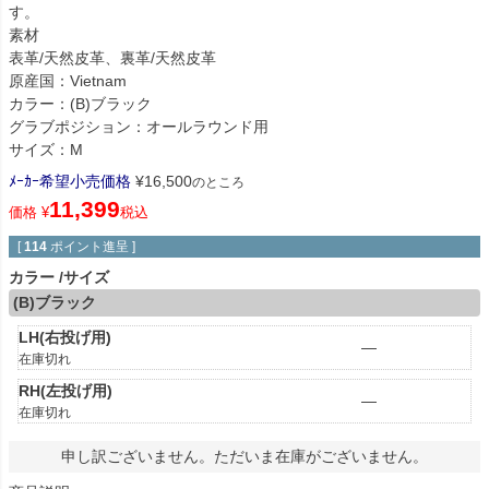
す。
素材
表革/天然皮革、裏革/天然皮革
原産国：Vietnam
カラー：(B)ブラック
グラブポジション：オールラウンド用
サイズ：M
ﾒｰｶｰ希望小売価格
¥
16,500
のところ
11,399
価格
¥
税込
[
114
ポイント進呈 ]
カラー
サイズ
(B)ブラック
LH(右投げ用)
—
在庫切れ
RH(左投げ用)
—
在庫切れ
申し訳ございません。ただいま在庫がございません。