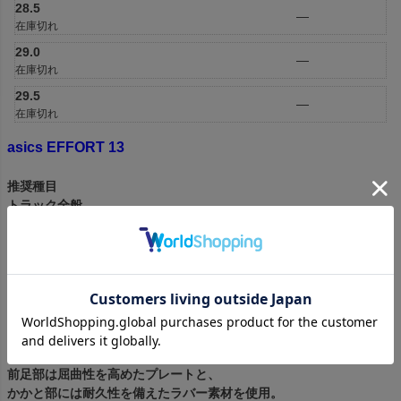
28.5
—
在庫切れ
29.0
—
在庫切れ
29.5
—
在庫切れ
asics EFFORT 13
推奨種目
トラック全般
【100m～1500m/ハードル/走幅跳/三段跳/棒高跳】
土踏まずの落ち込みに対して新たなサポートパーツが搭載。
中敷の中足部付近に搭載されたARCHWRAPが
靴ヒモと連動してシューズ内部で
土踏まずの落ち込みを支える。
プレートは母趾球など力の入りやすい箇所に
適度な硬さをつけ過度なねじれを抑制。
前足部は屈曲性を高めたプレートと、
かかと部には耐久性を備えたラバー素材を使用。