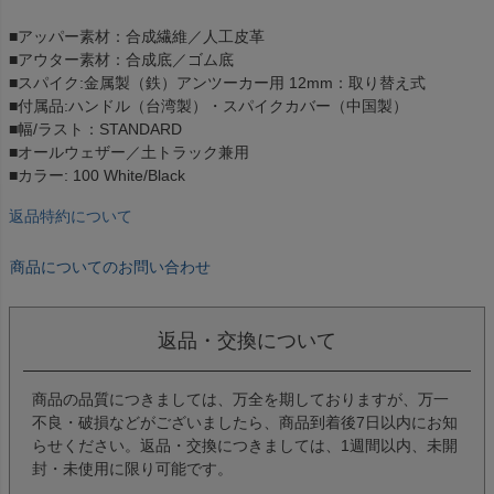
■アッパー素材：合成繊維／人工皮革
■アウター素材：合成底／ゴム底
■スパイク:金属製（鉄）アンツーカー用 12mm：取り替え式
■付属品:ハンドル（台湾製）・スパイクカバー（中国製）
■幅/ラスト：STANDARD
■オールウェザー／土トラック兼用
■カラー: 100 White/Black
返品特約について
商品についてのお問い合わせ
返品・交換について
商品の品質につきましては、万全を期しておりますが、万一
不良・破損などがございましたら、商品到着後7日以内にお知
らせください。返品・交換につきましては、1週間以内、未開
封・未使用に限り可能です。