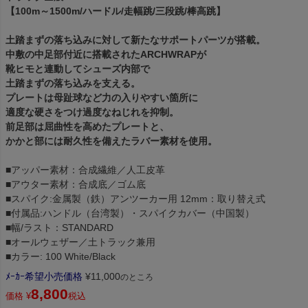
【100m～1500m/ハードル/走幅跳/三段跳/棒高跳】
土踏まずの落ち込みに対して新たなサポートパーツが搭載。
中敷の中足部付近に搭載されたARCHWRAPが
靴ヒモと連動してシューズ内部で
土踏まずの落ち込みを支える。
プレートは母趾球など力の入りやすい箇所に
適度な硬さをつけ過度なねじれを抑制。
前足部は屈曲性を高めたプレートと、
かかと部には耐久性を備えたラバー素材を使用。
■アッパー素材：合成繊維／人工皮革
■アウター素材：合成底／ゴム底
■スパイク:金属製（鉄）アンツーカー用 12mm：取り替え式
■付属品:ハンドル（台湾製）・スパイクカバー（中国製）
■幅/ラスト：STANDARD
■オールウェザー／土トラック兼用
■カラー: 100 White/Black
ﾒｰｶｰ希望小売価格
¥
11,000
のところ
8,800
価格
¥
税込