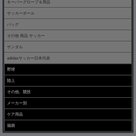
キーパーグローブ＆用品
サッカーボール
バッグ
その他 商品 サッカー
サンダル
adidasサッカー日本代表
野球
陸上
その他、競技
メーカー別
ケア用品
福袋