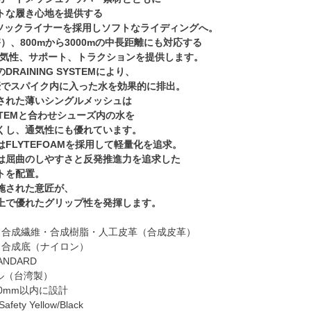
トな履き心地を提供する
e[TM]ソックライナーを採用しソフトなライディングへ。
障害）、800mから3000mの中長距離にも対応する
3は通気性、サポート、トラクションを提供します。
RAINING SYSTEMにより、
水濠でスパイク内に入った水を効果的に排出。
された薄いシングルメッシュは
SYSTEMと合わせシューズ内の水を
くし、通気性にも優れています。
FLYTEFOAMを採用して軽量化を追求。
は屈曲のしやすさと反発推進力を追求した
トを配置。
施された意匠が、
上で優れたグリップ性を発揮します。
：合成繊維・合成樹脂・人工皮革（合成皮革）
：合成底（ナイロン）
ANDARD
ル（台湾製）
0mm以内に設計
ty Yellow/Black