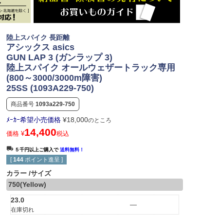
陸上スパイク 長距離
アシックス asics
GUN LAP 3 (ガンラップ 3)
陸上スパイク オールウェザートラック専用
(800～3000/3000m障害)
25SS (1093A229-750)
商品番号
1093a229-750
ﾒｰｶｰ希望小売価格
¥
18,000
のところ
14,400
価格
¥
税込
５千円以上ご購入で
送料無料！
[
144
ポイント進呈 ]
カラー
サイズ
750(Yellow)
23.0
—
在庫切れ