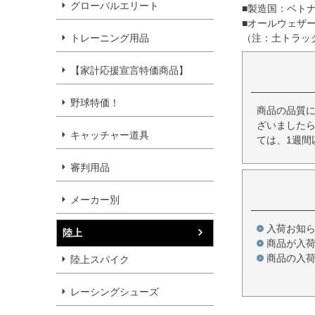
グローバルエリート
■製造国：ベト
■オールウェザ
トレーニング用品
（注：土トラッ
【家計応援宣言特価商品】
野球特価！
商品の品質
ざいましたら
キャッチャー道具
ては、1週間
審判用品
メーカー別
入荷お知
陸上
商品が入
商品の入
陸上スパイク
レーシングシューズ