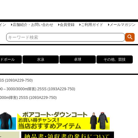
イン
店舗紹介・お問い合わせ
会員登録
ご利用ガイド
メールマガジン
ドボール
水泳
卓球
その他、競技
(1093A229-750)
00/3000m障害) 25SS (1093A229-750)
障害) 25SS (1093A229-750)