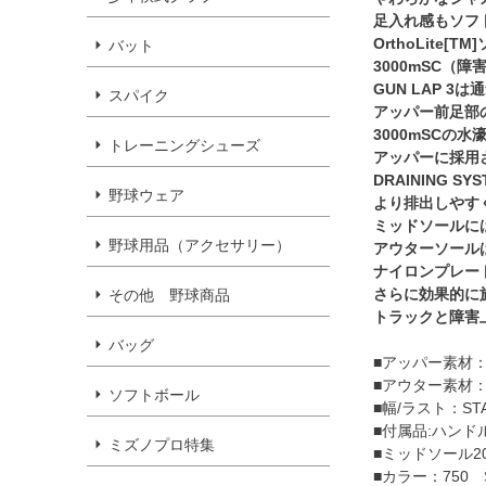
足入れ感もソフ
OrthoLit
バット
3000mSC（
GUN LAP 
スパイク
アッパー前足部のD
3000mSCの
トレーニングシューズ
アッパーに採用
DRAINING 
野球ウェア
より排出しやす
ミッドソールには
野球用品（アクセサリー）
アウターソール
ナイロンプレー
さらに効果的に
その他 野球商品
トラックと障害
バッグ
■アッパー素材
■アウター素材
ソフトボール
■幅/ラスト：ST
■付属品:ハンド
ミズノプロ特集
■ミッドソール2
■カラー：750 Safe