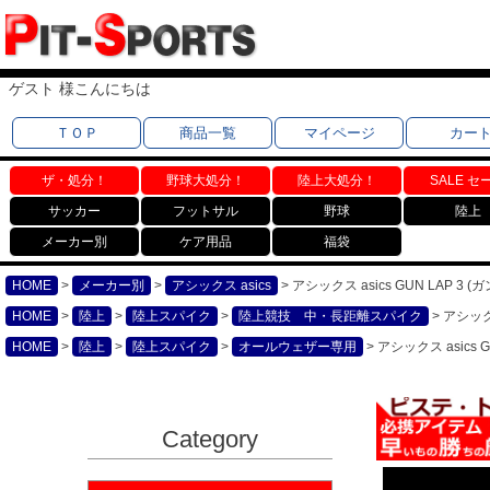
ゲスト 様こんにちは
ＴＯＰ
商品一覧
マイページ
カー
ザ・処分！
野球大処分！
陸上大処分！
SALE セ
サッカー
フットサル
野球
陸上
メーカー別
ケア用品
福袋
HOME
メーカー別
アシックス asics
アシックス asics GUN LAP 3 
HOME
陸上
陸上スパイク
陸上競技 中・長距離スパイク
アシックス
HOME
陸上
陸上スパイク
オールウェザー専用
アシックス asics 
Category