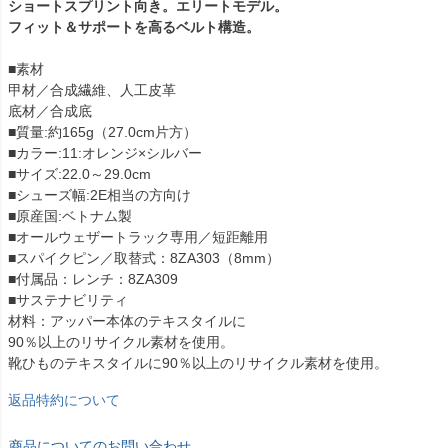
ショートスプリント向き。エリートモデル。
フィット＆サポートを高るベルト構造。
■素材
甲材／合成繊維、人工皮革
底材／合成底
■質量:約165g（27.0cm片方）
■カラー:11:オレンジ×シルバー
■サイズ:22.0～29.0cm
■シューズ幅:2E相当の方向け
■原産国:ベトナム製
■オールウェザートラック専用／短距離用
■スパイクピン／取替式：8ZA303（8mm）
■付属品：レンチ：8ZA309
■サステナビリティ
材料：アッパー本体のテキスタイルに
90％以上のリサイクル素材を使用。
靴ひものテキスタイルに90％以上のリサイクル素材を使用。
返品特約について
商品についてのお問い合わせ