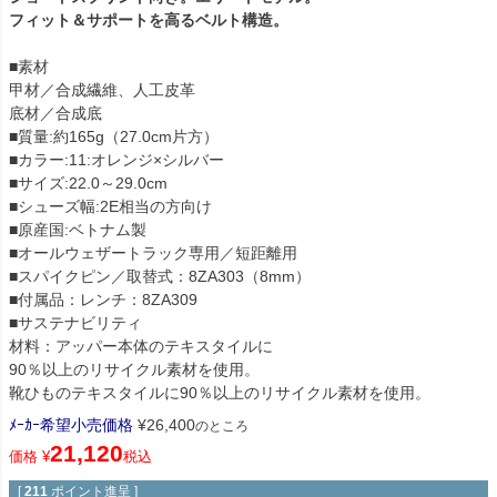
フィット＆サポートを高るベルト構造。
■素材
甲材／合成繊維、人工皮革
底材／合成底
■質量:約165g（27.0cm片方）
■カラー:11:オレンジ×シルバー
■サイズ:22.0～29.0cm
■シューズ幅:2E相当の方向け
■原産国:ベトナム製
■オールウェザートラック専用／短距離用
■スパイクピン／取替式：8ZA303（8mm）
■付属品：レンチ：8ZA309
■サステナビリティ
材料：アッパー本体のテキスタイルに
90％以上のリサイクル素材を使用。
靴ひものテキスタイルに90％以上のリサイクル素材を使用。
ﾒｰｶｰ希望小売価格
¥
26,400
のところ
21,120
価格
¥
税込
[
211
ポイント進呈 ]