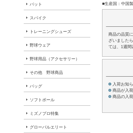
■生産国：中国
バット
スパイク
トレーニングシューズ
商品の品質
ざいましたら
野球ウェア
ては、1週間
野球用品（アクセサリー）
その他 野球商品
入荷お知
バッグ
商品が入
商品の入
ソフトボール
ミズノプロ特集
グローバルエリート