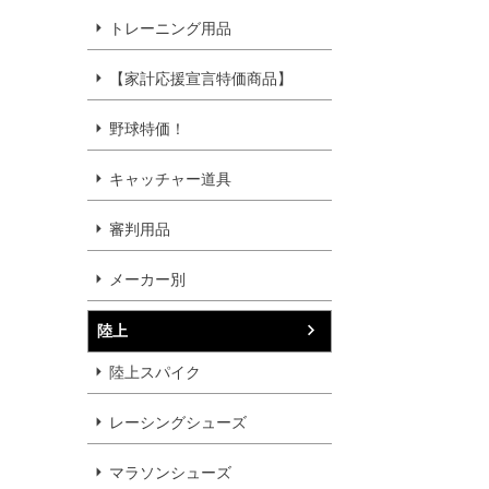
トレーニング用品
【家計応援宣言特価商品】
野球特価！
キャッチャー道具
審判用品
メーカー別
陸上
陸上スパイク
レーシングシューズ
マラソンシューズ