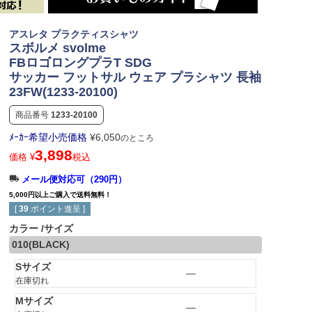
アスレタ プラクティスシャツ
スボルメ svolme
FBロゴロングプラT SDG
サッカー フットサル ウェア プラシャツ 長袖
23FW(1233-20100)
商品番号
1233-20100
ﾒｰｶｰ希望小売価格
¥
6,050
のところ
3,898
価格
¥
税込
メール便対応可（290円）
5,000円以上ご購入で送料無料！
[
39
ポイント進呈 ]
カラー
サイズ
010(BLACK)
Sサイズ
—
在庫切れ
Mサイズ
—