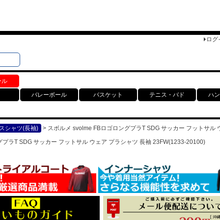
ログ
検索
ト
ール
バレーボール
バスケット
テニス・バド
ハン
スシャツ(長袖)
スボルメ svolme FBロゴロングプラT SDG サッカー フットサル ウェ
グプラT SDG サッカー フットサル ウェア プラシャツ 長袖 23FW(1233-20100)