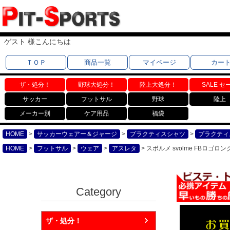
ゲスト 様こんにちは
ＴＯＰ
商品一覧
マイページ
カー
ザ・処分！
野球大処分！
陸上大処分！
SALE セ
サッカー
フットサル
野球
陸上
メーカー別
ケア用品
福袋
HOME
サッカーウェアー＆ジャージ
プラクティスシャツ
プラクティ
HOME
フットサル
ウェア
アスレタ
スボルメ svolme FBロゴロン
Category
ザ・処分！