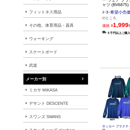
ー ウェア プ
ャツ (BV6875)
フィットネス用品
ﾒｰｶｰ希望小売
のところ
1,999
その他、体育用品・器具
価格
¥
５千円以上ご購
ウォーキング
スケートボード
武道
メーカー別
ミカサ MIKASA
デサント DESCENTE
スワンズ SWANS
サッカー プラクテ
スケッチャーズ skechers
袖