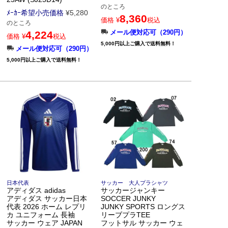
のところ
ﾒｰｶｰ希望小売価格
¥
5,280
8,360
価格
¥
税込
のところ
メール便対応可（290円）
4,224
価格
¥
税込
5,000円以上ご購入で送料無料！
メール便対応可（290円）
5,000円以上ご購入で送料無料！
日本代表
サッカー 大人プラシャツ
アディダス adidas
サッカージャンキー
アディダス サッカー日本
SOCCER JUNKY
代表 2026 ホーム レプリ
JUNKY SPORTS ロングス
カ ユニフォーム 長袖
リーブプラTEE
サッカー ウェア JAPAN
フットサル サッカー ウェ