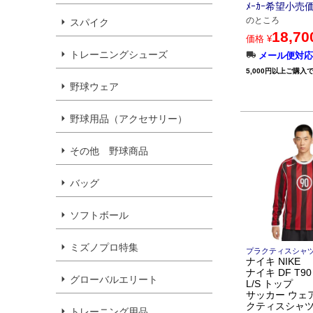
ﾒｰｶｰ希望小売
のところ
スパイク
18,70
価格
¥
トレーニングシューズ
メール便対応
5,000円以上ご購入
野球ウェア
野球用品（アクセサリー）
その他 野球商品
バッグ
ソフトボール
ミズノプロ特集
プラクティスシャツ
ナイキ NIKE
ナイキ DF T9
グローバルエリート
L/S トップ
サッカー ウェ
クティスシャ
トレーニング用品