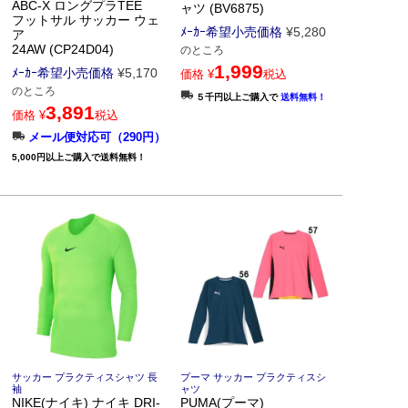
ABC-X ロングプラTEE
ャツ (BV6875)
フットサル サッカー ウェ
ﾒｰｶｰ希望小売価格
¥
5,280
ア
24AW (CP24D04)
のところ
1,999
ﾒｰｶｰ希望小売価格
¥
5,170
価格
¥
税込
のところ
５千円以上ご購入で
送料無料！
3,891
価格
¥
税込
メール便対応可（290円）
5,000円以上ご購入で送料無料！
サッカー プラクティスシャツ 長
プーマ サッカー プラクティスシ
袖
ャツ
NIKE(ナイキ) ナイキ DRI-
PUMA(プーマ)