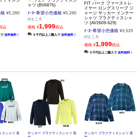
ラクティスシ
ー ウェア プラクティスシ
FIT パーク ファーストレ
ャツ (BV6875)
イヤー ロングスリーブ ジ
価格
¥
5,280
ﾒｰｶｰ希望小売価格
¥
5,280
ャージ サッカー インナー
シャツ プラクティスシャ
のところ
ツ (AV2609-629)
1,999
税込
価格
¥
税込
ﾒｰｶｰ希望小売価格
¥
3,520
入で
送料無料！
５千円以上ご購入で
送料無料！
のところ
1,999
価格
¥
税込
５千円以上ご購入で
送料無料！
ィスシャツ 長
サッカー プラクティスシャツ 長
サッカー プラクティスシャツ 長
袖
袖