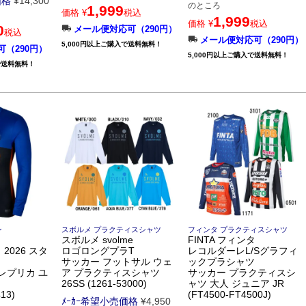
価格
¥
14,300
のところ
1,999
価格
¥
税込
1,999
価格
¥
税込
0
メール便対応可（290円）
税込
メール便対応可（290円）
5,000円以上ご購入で送料無料！
（290円）
5,000円以上ご購入で送料無料！
で送料無料！
ン
スボルメ プラクティスシャツ
フィンタ プラクティスシャツ
スボルメ svolme
FINTA フィンタ
2026 スタ
ロゴロングプラT
レコルダーレL/Sグラフィ
サッカー フットサル ウェ
ックプラシャツ
レプリカ ユ
ア プラクティスシャツ
サッカー プラクティスシ
26SS (1261-53000)
ャツ 大人 ジュニア JR
13)
(FT4500-FT4500J)
ﾒｰｶｰ希望小売価格
¥
4,950