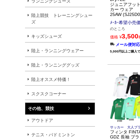
ランニングシューズ
ジュニアフット
カー ウェア
25AW (SJ25D0
陸上競技 トレーニングシュー
ズ
ﾒｰｶｰ希望小売
のところ
3,500
キッズシューズ
価格
¥
メール便対応
陸上・ランニングウェアー
5,000円以上ご購入
陸上・ランニンググッズ
陸上オススメ特価！
スクスクコーナー
その他、競技
アウトドア
サッカー 大人プ
フィンタ FINT
テニス・バドミントン
GDZ 長袖 プ