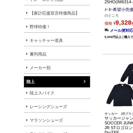
25HO(IM6314-
ﾒｰｶｰ希望小売
【家計応援宣言特価商品】
のところ
9,328
価格
¥
野球特価！
メール便対応
5,000円以上ご購入
キャッチャー道具
審判用品
メーカー別
陸上
陸上スパイク
レーシングシューズ
サッカー JRプラ
サッカージャ
マラソンシューズ
SOCCER JUN
JR STロゴロ
DryTEE