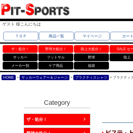
ゲスト 様こんにちは
ＴＯＰ
商品一覧
マイページ
カー
ザ・処分！
野球大処分！
陸上大処分！
SALE セ
サッカー
フットサル
野球
陸上
メーカー別
ケア用品
福袋
HOME
サッカーウェアー＆ジャージ
プラクティスシャツ
プラクティス
Category
ザ・処分！