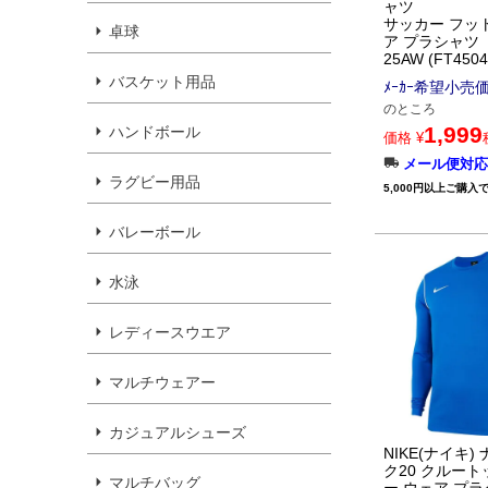
ャツ
サッカー フッ
卓球
ア プラシャツ
25AW (FT4504
バスケット用品
ﾒｰｶｰ希望小売
のところ
1,999
ハンドボール
価格
¥
メール便対応
ラグビー用品
5,000円以上ご購入
バレーボール
水泳
レディースウエア
マルチウェアー
カジュアルシューズ
NIKE(ナイキ)
ク20 クルート
マルチバッグ