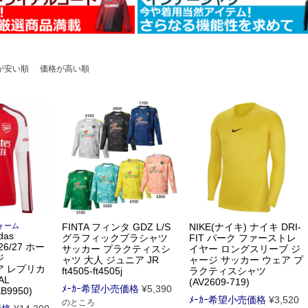
が安い順
価格が高い順
ォーム
FINTA フィンタ GDZ L/S
NIKE(ナイキ) ナイキ DRI-
das
グラフィックプラシャツ
FIT パーク ファーストレ
6/27 ホー
サッカー プラクティスシ
イヤー ロングスリーブ ジ
ジ
ャツ 大人 ジュニア JR
ャージ サッカー ウェア プ
ア レプリカ
ft4505-ft4505j
ラクティスシャツ
AL
(AV2609-719)
ﾒｰｶｰ希望小売価格
¥
5,390
B9950)
ﾒｰｶｰ希望小売価格
¥
3,520
のところ