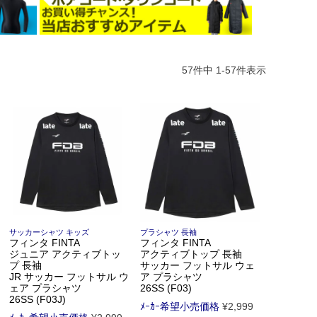
57
件中
1
-
57
件表示
サッカーシャツ キッズ
プラシャツ 長袖
フィンタ FINTA
フィンタ FINTA
ジュニア アクティブトッ
アクティブトップ 長袖
プ 長袖
サッカー フットサル ウェ
JR サッカー フットサル ウ
ア プラシャツ
ェア プラシャツ
26SS (F03)
26SS (F03J)
ﾒｰｶｰ希望小売価格
¥
2,999