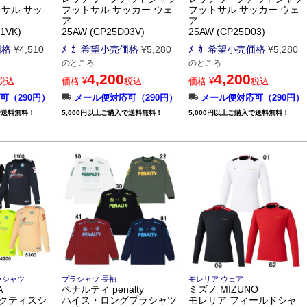
サル サッ
フットサル サッカー ウェ
フットサル サッカー ウェ
ア
ア
1VK)
25AW (CP25D03V)
25AW (CP25D03)
価格
¥
4,510
ﾒｰｶｰ希望小売価格
¥
5,280
ﾒｰｶｰ希望小売価格
¥
5,280
のところ
のところ
4,200
4,200
税込
価格
¥
税込
価格
¥
税込
可（290円）
メール便対応可（290円）
メール便対応可（290円）
で送料無料！
5,000円以上ご購入で送料無料！
5,000円以上ご購入で送料無料！
ラシャツ
プラシャツ 長袖
モレリア ウェア
A
ペナルティ penalty
ミズノ MIZUNO
ラクティスシ
ハイス・ロングプラシャツ
モレリア フィールドシャ