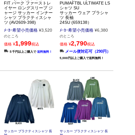
FIT パーク ファーストレ
PUMAFTBL ULTIMATE LS
イヤー ロングスリーブ ジ
シャツ SU
ャージ サッカー インナー
サッカー ウェア プラシャ
シャツ プラクティスシャ
ツ 長袖
ツ (AV2609-398)
24SU (659138）
ﾒｰｶｰ希望小売価格
¥
3,520
ﾒｰｶｰ希望小売価格
¥
6,380
のところ
のところ
1,999
2,790
価格
¥
税込
価格
¥
税込
メール便対応可（290円）
５千円以上ご購入で
送料無料！
5,000円以上ご購入で送料無料！
サッカー プラクティスシャツ 長
サッカー プラクティスシャツ 長
袖
袖