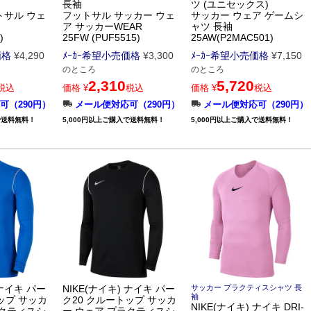
長袖
ツ (ユニセックス)
トサル ウェ
フットサル サッカー ウェ
サッカー ウェア ゲームシ
ア サッカーWEAR
ャツ 長袖
)
25FW (PUF5515)
25AW(P2MAC501)
価格
¥
4,290
ﾒｰｶｰ希望小売価格
¥
3,300
ﾒｰｶｰ希望小売価格
¥
7,150
のところ
のところ
2,310
5,720
税込
価格
¥
税込
価格
¥
税込
可（290円）
メール便対応可（290円）
メール便対応可（290円）
で送料無料！
5,000円以上ご購入で送料無料！
5,000円以上ご購入で送料無料！
 ナイキ パー
NIKE(ナイキ) ナイキ パー
サッカー プラクティスシャツ 長
袖
ップ サッカ
ク20 クルートップ サッカ
NIKE(ナイキ) ナイキ DRI-