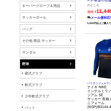
ﾒｰｶｰ希望小売
のところ
キーパーグローブ＆用品
11,44
価格
¥
サッカーボール
メール便対応可
5,000円以上ご購入
バッグ
その他 商品 サッカー
サンダル
野球
硬式グラブ
パリサンジェルマ
軟式グラブ
ナイキ NIKE
インテルミラノ 
ジアム SE
少年軟式グラブ
サッカー 長袖 
ニフォーム
26SP(IB3144-4
バット