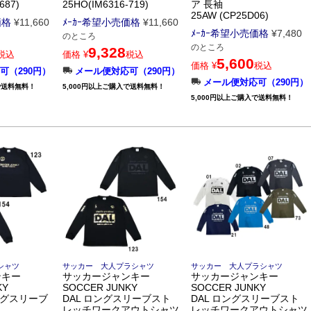
687)
25HO(IM6316-719)
ア 長袖
25AW (CP25D06)
価格
¥
11,660
ﾒｰｶｰ希望小売価格
¥
11,660
ﾒｰｶｰ希望小売価格
¥
7,480
のところ
のところ
9,328
税込
価格
¥
税込
5,600
価格
¥
税込
可（290円）
メール便対応可（290円）
メール便対応可（290円）
で送料無料！
5,000円以上ご購入で送料無料！
5,000円以上ご購入で送料無料！
シャツ
サッカー 大人プラシャツ
サッカー 大人プラシャツ
ンキー
サッカージャンキー
サッカージャンキー
KY
SOCCER JUNKY
SOCCER JUNKY
ングスリーブ
DAL ロングスリーブスト
DAL ロングスリーブスト
レッチワークアウトシャツ
レッチワークアウトシャツ