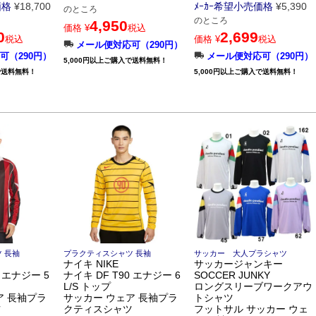
価格
¥
18,700
ﾒｰｶｰ希望小売価格
¥
5,390
のところ
のところ
4,950
価格
¥
税込
0
2,699
税込
価格
¥
税込
メール便対応可（290円）
可（290円）
メール便対応可（290円）
5,000円以上ご購入で送料無料！
で送料無料！
5,000円以上ご購入で送料無料！
 長袖
プラクティスシャツ 長袖
サッカー 大人プラシャツ
ナイキ NIKE
サッカージャンキー
0 エナジー 5
ナイキ DF T90 エナジー 6
SOCCER JUNKY
L/S トップ
ロングスリーブワークアウ
ア 長袖プラ
サッカー ウェア 長袖プラ
トシャツ
ツ
クティスシャツ
フットサル サッカー ウェ