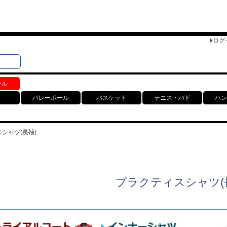
ログ
検索
ト
ール
バレーボール
バスケット
テニス・バド
ハン
シャツ(長袖)
プラクティスシャツ(