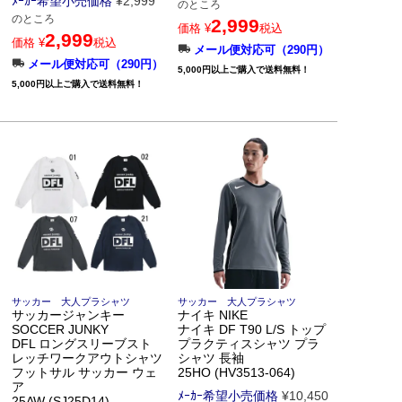
ﾒｰｶｰ希望小売価格
¥
2,999
のところ
のところ
2,999
価格
¥
税込
2,999
価格
¥
税込
メール便対応可（290円）
メール便対応可（290円）
5,000円以上ご購入で送料無料！
5,000円以上ご購入で送料無料！
サッカー 大人プラシャツ
サッカー 大人プラシャツ
サッカージャンキー
ナイキ NIKE
SOCCER JUNKY
ナイキ DF T90 L/S トップ
DFL ロングスリーブスト
プラクティスシャツ プラ
レッチワークアウトシャツ
シャツ 長袖
フットサル サッカー ウェ
25HO (HV3513-064)
ア
ﾒｰｶｰ希望小売価格
¥
10,450
25AW (SJ25D14)