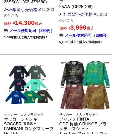
26SS(WU905-JZ9680)
ア
25AW (CP25D08)
ﾒｰｶｰ希望小売価格
¥
14,300
ﾒｰｶｰ希望小売価格
¥
5,280
のところ
のところ
14,300
価格
¥
税込
3,999
価格
¥
税込
メール便対応可（290円）
メール便対応可（290円）
5,000円以上ご購入で送料無料！
5,000円以上ご購入で送料無料！
サッカー 大人プラシャツ
サッカー 大人プラシャツ
サッカージャンキー
フィンタ FINTA
SOCCER JUNKY
GDZ 長袖 GRUNGE プラ
PANDIANI ロングスリーブ
クティスシャツ
DryTEE
サッカー フットサル ウェ