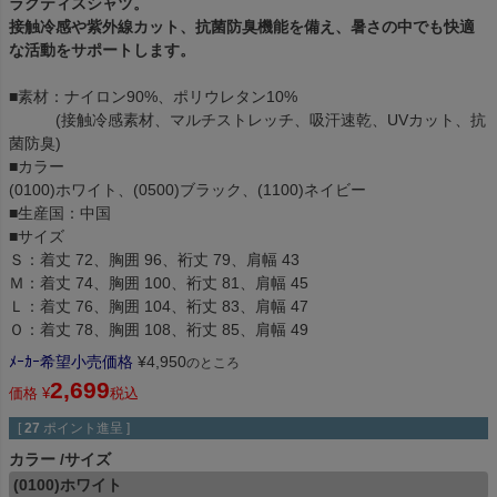
ラクティスシャツ。
接触冷感や紫外線カット、抗菌防臭機能を備え、暑さの中でも快適
な活動をサポートします。
■素材：ナイロン90%、ポリウレタン10%
(接触冷感素材、マルチストレッチ、吸汗速乾、UVカット、抗
菌防臭)
■カラー
(0100)ホワイト、(0500)ブラック、(1100)ネイビー
■生産国：中国
■サイズ
Ｓ：着丈 72、胸囲 96、裄丈 79、肩幅 43
Ｍ：着丈 74、胸囲 100、裄丈 81、肩幅 45
Ｌ：着丈 76、胸囲 104、裄丈 83、肩幅 47
Ｏ：着丈 78、胸囲 108、裄丈 85、肩幅 49
ﾒｰｶｰ希望小売価格
¥
4,950
のところ
2,699
価格
¥
税込
[
27
ポイント進呈 ]
カラー
サイズ
(0100)ホワイト