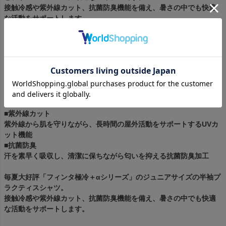
接触冷感や紫外線カット、抗菌防臭機能を備え、暑さの中でも快適
な活動をサポートします。
■接触冷感
着用した瞬間に冷たさを感じる極冷体験
STEP1：濡らす → STEP2：絞る → STEP3：振る → STEP4：冷え
る
振るだけで冷たさが持続し、強力な冷感が暑さを和らげる
■マルチストレッチ
高い伸縮性を誇るポリエステル素材で、アクティブな動きに対応
し、自由に動ける快適さを提供します。
■紫外線カット
紫外線から肌を守りながら、長時間の屋外活動をサポートするUVカ
ット機能
■抗菌防臭
汗を素早く吸収し、清潔に保ちながら匂いを抑える抗菌防臭加工
毎夏大好評「フィンタ極冷＋αシリーズ」のジュニアサイズの半袖プ
ラクティスシャツ。
接触冷感や紫外線カット、抗菌防臭機能を備え、暑さの中でも快適
な活動をサポートします。