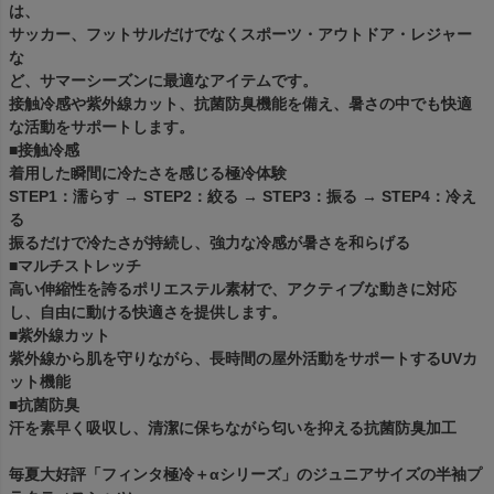
は、
サッカー、フットサルだけでなくスポーツ・アウトドア・レジャー
な
ど、サマーシーズンに最適なアイテムです。
接触冷感や紫外線カット、抗菌防臭機能を備え、暑さの中でも快適
な活動をサポートします。
■接触冷感
着用した瞬間に冷たさを感じる極冷体験
STEP1：濡らす → STEP2：絞る → STEP3：振る → STEP4：冷え
る
振るだけで冷たさが持続し、強力な冷感が暑さを和らげる
■マルチストレッチ
高い伸縮性を誇るポリエステル素材で、アクティブな動きに対応
し、自由に動ける快適さを提供します。
■紫外線カット
紫外線から肌を守りながら、長時間の屋外活動をサポートするUVカ
ット機能
■抗菌防臭
汗を素早く吸収し、清潔に保ちながら匂いを抑える抗菌防臭加工
毎夏大好評「フィンタ極冷＋αシリーズ」のジュニアサイズの半袖プ