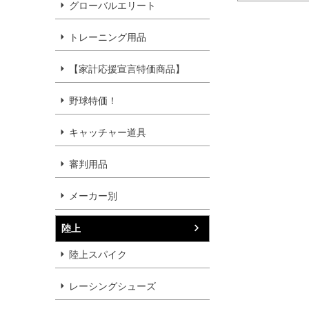
グローバルエリート
トレーニング用品
【家計応援宣言特価商品】
野球特価！
キャッチャー道具
審判用品
メーカー別
陸上
陸上スパイク
レーシングシューズ