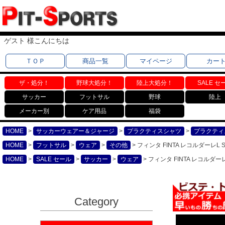
ゲスト 様こんにちは
ＴＯＰ
商品一覧
マイページ
カー
ザ・処分！
野球大処分！
陸上大処分！
SALE セ
サッカー
フットサル
野球
陸上
メーカー別
ケア用品
福袋
HOME
サッカーウェアー＆ジャージ
プラクティスシャツ
プラクティ
HOME
フットサル
ウェア
その他
フィンタ FINTA レコルダーレL
HOME
SALE セール
サッカー
ウェア
フィンタ FINTA レコルダー
Category